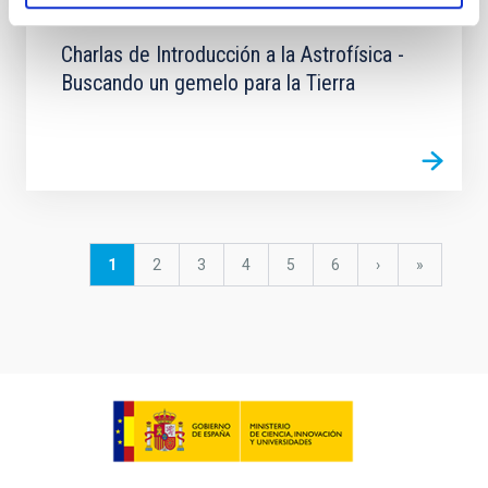
EVENTO
Charlas de Introducción a la Astrofísica -
Buscando un gemelo para la Tierra
Paginación
Página
1
Página
2
Página
3
Página
4
Página
5
Página
6
Siguiente
›
última
»
actual
página
página