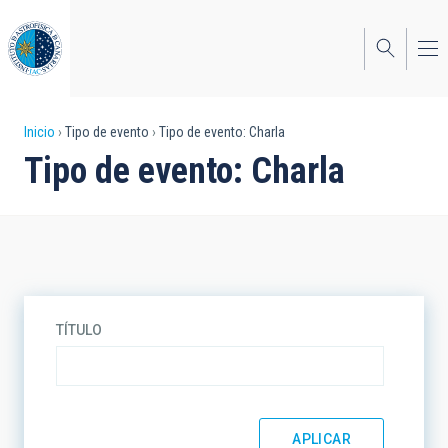
Pasar
al
contenido
principal
Sobrescribir
Inicio
Tipo de evento
Tipo de evento: Charla
Tipo de evento: Charla
enlaces
de
ayuda
a
la
TÍTULO
navegación