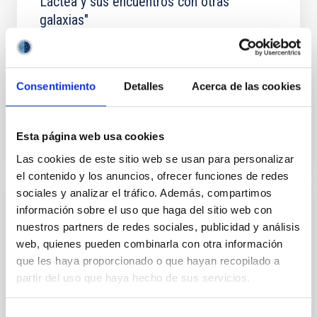
Láctea y sus encuentros con otras
galaxias"
Gracias a la cantidad de datos producidos por la
misión Gaia de la Agencia Espacial Europea y su
excelente precisión, en los últimos años los estudios
Consentimiento
Detalles
Acerca de las cookies
sobre...
Esta página web usa cookies
Las cookies de este sitio web se usan para personalizar
el contenido y los anuncios, ofrecer funciones de redes
sociales y analizar el tráfico. Además, compartimos
información sobre el uso que haga del sitio web con
EVENTO
nuestros partners de redes sociales, publicidad y análisis
CHARLA: “Formación y evolución de las
web, quienes pueden combinarla con otra información
grandes estructuras de nuestro Universo:
que les haya proporcionado o que hayan recopilado a
los cúmulos de galaxias”.
partir del uso que haya hecho de sus servicios.
Cuando observamos el Universo a muy gran escala,
encontramos que las grandes estructuras de materia
Selección