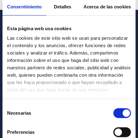
Consentimiento
Detalles
Acerca de las cookies
INFORMACIÓN GENERAL
Esta página web usa cookies
Las cookies de este sitio web se usan para personalizar
Contacto
el contenido y los anuncios, ofrecer funciones de redes
Cómo llegar al IAC
sociales y analizar el tráfico. Además, compartimos
información sobre el uso que haga del sitio web con
Directorio de personal
nuestros partners de redes sociales, publicidad y análisis
Biblioteca
web, quienes pueden combinarla con otra información
que les haya proporcionado o que hayan recopilado a
Registro general
partir del uso que haya hecho de sus servicios.
INFORMACIÓN INSTITUCIONAL
Selección
Legislación
Necesarias
de
consentimiento
Transparencia
Preferencias
Código ético y política antifraude