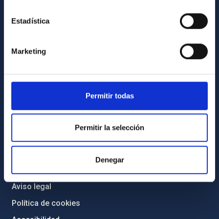
Igualdad y diversidad de género
Estadística
Forever IAC
Medio Ambiente y Sostenibilidad
Marketing
Proyectos institucionales
Financiación externa
Programa Severo Ochoa
Permitir todas
Amigos del IAC
Permitir la selección
PORTAL DEL IAC
Mapa web
Denegar
Políticas de privacidad
Aviso legal
Política de cookies