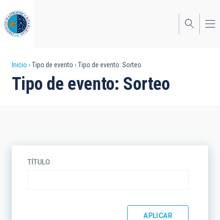
Pasar
al
contenido
principal
Sobrescribir
Inicio
Tipo de evento
Tipo de evento: Sorteo
Tipo de evento: Sorteo
enlaces
de
ayuda
a
la
TÍTULO
navegación