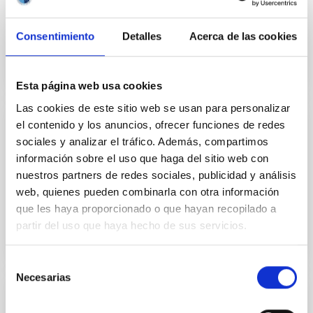
neutrino masses in concordance with
cosmology
Consentimiento
Detalles
Acerca de las cookies
Esta página web usa cookies
Las cookies de este sitio web se usan para personalizar
el contenido y los anuncios, ofrecer funciones de redes
PUBLICACIÓN
sociales y analizar el tráfico. Además, compartimos
Author Correction: A calibration point for
información sobre el uso que haga del sitio web con
stellar evolution from massive star
nuestros partners de redes sociales, publicidad y análisis
web, quienes pueden combinarla con otra información
asteroseismology
que les haya proporcionado o que hayan recopilado a
partir del uso que haya hecho de sus servicios.
Selección
Necesarias
de
consentimiento
PUBLICACIÓN