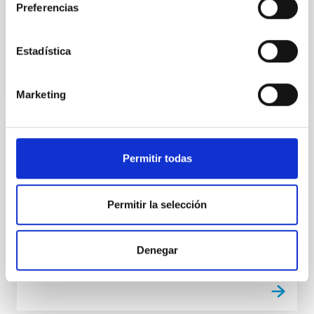
Preferencias
Author Correction: A super-massive
Neptune-sized planet
Estadística
Marketing
PUBLICACIÓN
Permitir todas
Author Correction: An ultrahot Neptune in
the Neptune desert
Permitir la selección
An amendment to this paper has been published and
can be accessed via a link at the top of the paper.
Denegar