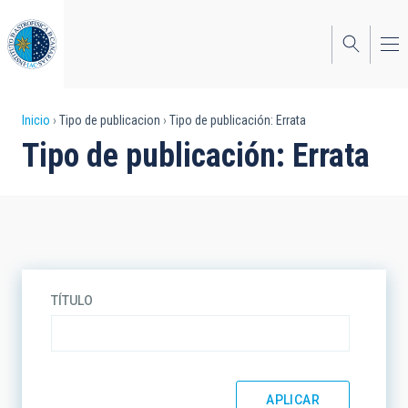
Pasar
al
contenido
principal
Sobrescribir
Inicio
Tipo de publicacion
Tipo de publicación: Errata
Tipo de publicación: Errata
enlaces
de
ayuda
a
la
TÍTULO
navegación