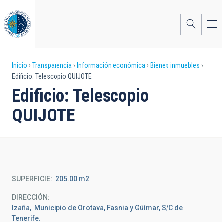
Pasar
al
contenido
principal
Sobrescribir
Inicio
Transparencia
Información económica
Bienes inmuebles
Edificio: Telescopio QUIJOTE
enlaces
Edificio: Telescopio
de
QUIJOTE
ayuda
a
la
navegación
SUPERFICIE
205.00 m2
DIRECCIÓN
Izaña, Municipio de Orotava, Fasnia y Güímar, S/C de
Tenerife.