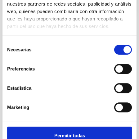
nuestros partners de redes sociales, publicidad y análisis
web, quienes pueden combinarla con otra información
que les haya proporcionado o que hayan recopilado a
partir del uso que haya hecho de sus servicios.
VIGENCIA
VIGENTE
Selección
ÁMBITO
Necesarias
de
NACIONAL
consentimiento
TIPO DE FINANCIACIÓN
Preferencias
PRIVADA
ESTADO
CONCEDIDA
Estadística
Marketing
Cosmología y Astropartículas (CYA)
Permitir todas