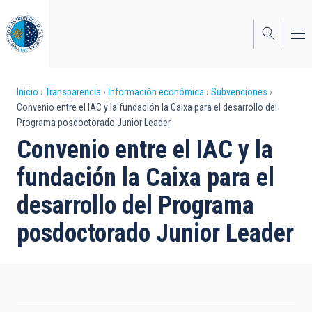
Pasar
al
contenido
principal
Sobrescribir
Inicio
Transparencia
Información económica
Subvenciones
Convenio entre el IAC y la fundación la Caixa para el desarrollo del
enlaces
Programa posdoctorado Junior Leader
de
Convenio entre el IAC y la
ayuda
fundación la Caixa para el
a
desarrollo del Programa
la
posdoctorado Junior Leader
navegación