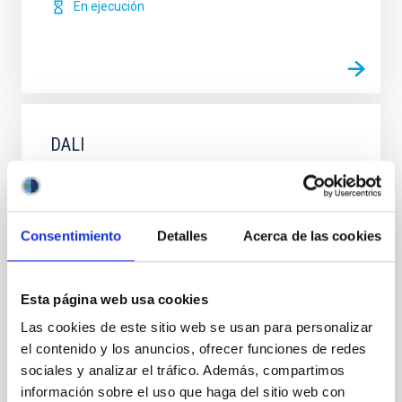
En ejecución
DALI
Además de ser un nuevo bosón que explica la
ausencia del momento dipolar del neutrón observado
en laboratorios relacionada con el problema de
conservación de simetría de carga-paridad en la
Consentimiento
Detalles
Acerca de las cookies
interacción fuerte, el axión surge como un candidato
prometedor a materia oscura debido a su masa
ligera e interacción débil con la materia ordinaria. La
Esta página web usa cookies
Javier de
Miguel Hernández
Las cookies de este sitio web se usan para personalizar
el contenido y los anuncios, ofrecer funciones de redes
En ejecución
sociales y analizar el tráfico. Además, compartimos
información sobre el uso que haga del sitio web con