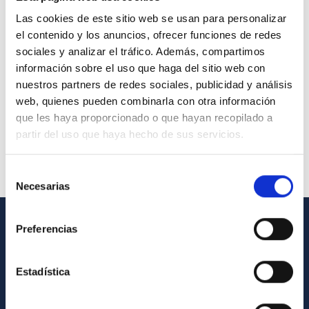
Las cookies de este sitio web se usan para personalizar
el contenido y los anuncios, ofrecer funciones de redes
sociales y analizar el tráfico. Además, compartimos
información sobre el uso que haga del sitio web con
nuestros partners de redes sociales, publicidad y análisis
web, quienes pueden combinarla con otra información
que les haya proporcionado o que hayan recopilado a
partir del uso que haya hecho de sus servicios.
Selección
Necesarias
de
consentimiento
Preferencias
INFORMACIÓN GENERAL
Contacto
Estadística
Cómo llegar al IAC