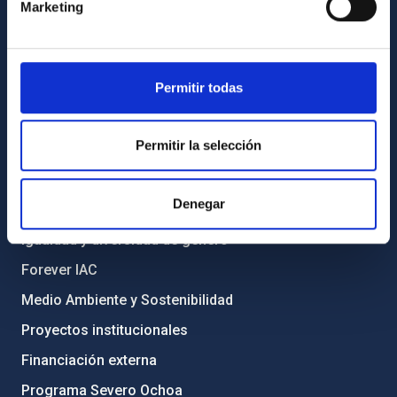
Directorio de personal
Marketing
Biblioteca
Registro general
Permitir todas
INFORMACIÓN INSTITUCIONAL
Permitir la selección
Legislación
Transparencia
Denegar
Código ético y política antifraude
Igualdad y diversidad de género
Forever IAC
Medio Ambiente y Sostenibilidad
Proyectos institucionales
Financiación externa
Programa Severo Ochoa