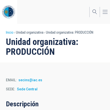
Pasar
al
contenido
principal
Sobrescribir
Inicio
Unidad organizativa
Unidad organizativa: PRODUCCIÓN
Unidad organizativa:
enlaces
PRODUCCIÓN
de
ayuda
a
la
EMAIL
secins@iac.es
navegación
SEDE
Sede Central
Descripción