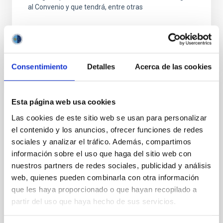
al Convenio y que tendrá, entre otras
Consentimiento
Detalles
Acerca de las cookies
FIJO TURNO LIBRE
Esta página web usa cookies
UN CONTRATO - TÉCNICO/A
Las cookies de este sitio web se usan para personalizar
MANTENIMIENTO GENERAL
el contenido y los anuncios, ofrecer funciones de redes
OBSERVATORIOS (ORM-LA PALMA) - FIJO
sociales y analizar el tráfico. Además, compartimos
LABORAL -PS-2026-031
información sobre el uso que haga del sitio web con
nuestros partners de redes sociales, publicidad y análisis
Se convoca proceso selectivo para el ingreso, como
web, quienes pueden combinarla con otra información
personal laboral fijo, de un puesto de trabajo con la
categoría profesional de Técnico/a Mantenimiento
que les haya proporcionado o que hayan recopilado a
General, acogido a Convenio y que tendrá
partir del uso que haya hecho de sus servicios.