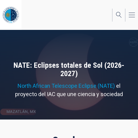
Pasar
al
contenido
principal
NATE: Eclipses totales de Sol (2026-
2027)
North African Telescope Eclipse (NATE)
el
proyecto del IAC que une ciencia y sociedad