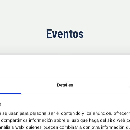
Eventos
Ahora
11
10
Detalles
AUG
26
AUG
2
s
b se usan para personalizar el contenido y los anuncios, ofrecer
CONGRESO
s, compartimos información sobre el uso que haga del sitio web 
se Agosto 2026
Substellar Astrop
 análisis web, quienes pueden combinarla con otra información q