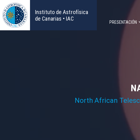
Pasar
al
Instituto de Astrofísica
contenido
de Canarias • IAC
PRESENTACIÓN
principal
Navega
principa
NA
North African Teles