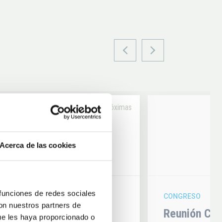
Próximas
14
Acerca de las cookies
6
AUG
26
 funciones de redes sociales
CONGRESO
con nuestros partners de
hysics 2026
Reunión Con
ue les haya proporcionado o