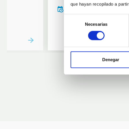
que hayan recopilado a parti
20:00
00:00
Selección
Necesarias
de
consentimiento
Denegar