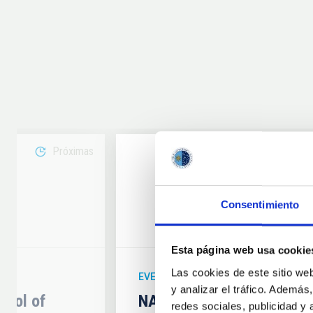
Próximas
08
Consentimiento
6
AUG
26
Esta página web usa cookie
Las cookies de este sitio we
EVENTO ASTRONÓMICO
y analizar el tráfico. Ademá
hool of
NATE en Palencia - Eclip
redes sociales, publicidad y