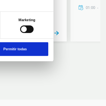
01:00
01
Marketing
Permitir todas