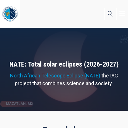
Skip
to
main
content
NATE: Total solar eclipses (2026-2027)
North African Telescope Eclipse (NATE)
the IAC
project that combines science and society