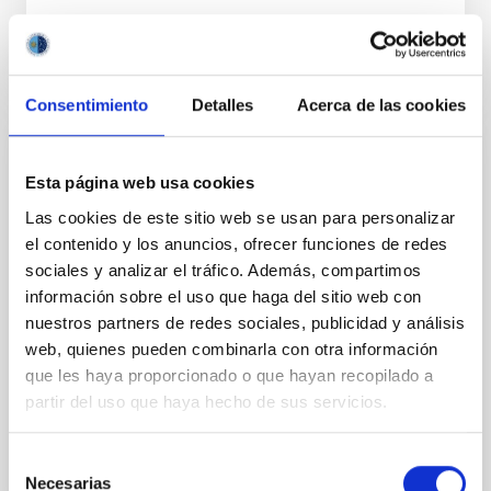
Consentimiento
Detalles
Acerca de las cookies
PERMANENT (OPEN TO PUBLIC)
Esta página web usa cookies
UN CONTRATO - TÉCNICO/A
Las cookies de este sitio web se usan para personalizar
MANTENIMIENTO GENERAL
el contenido y los anuncios, ofrecer funciones de redes
OBSERVATORIOS (ORM-LA PALMA) - FIJO
sociales y analizar el tráfico. Además, compartimos
LABORAL -PS-2026-031
información sobre el uso que haga del sitio web con
nuestros partners de redes sociales, publicidad y análisis
Se convoca proceso selectivo para el ingreso, como
web, quienes pueden combinarla con otra información
personal laboral fijo, de un puesto de trabajo con la
categoría profesional de Técnico/a Mantenimiento
que les haya proporcionado o que hayan recopilado a
General, acogido a Convenio y que tendrá
partir del uso que haya hecho de sus servicios.
Selección
Necesarias
de