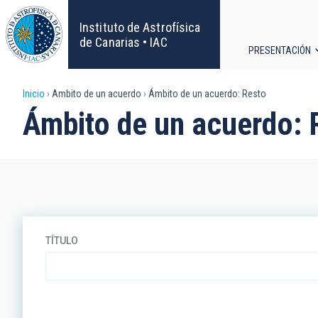
Pasar
al
Instituto de Astrofísica
contenido
de Canarias • IAC
PRESENTACIÓN
principal
Navega
Sobrescribir
Inicio
Ambito de un acuerdo
Ámbito de un acuerdo: Resto
principa
Ámbito de un acuerdo: 
enlaces
de
ayuda
a
TÍTULO
la
navegación