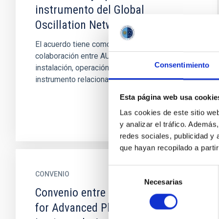
instrumento del Global
Oscillation Network Group
El acuerdo tiene como objetivo establecer la
colaboración entre AURA e IAC para la
Consentimiento
instalación, operación y mantenimiento de un
instrumento relacionado con el...
Esta página web usa cookie
Las cookies de este sitio we
y analizar el tráfico. Ademá
redes sociales, publicidad y
que hayan recopilado a parti
Selección
CONVENIO
Necesarias
de
Convenio entre el RIKEN Center
consentimiento
for Advanced Photonics y el