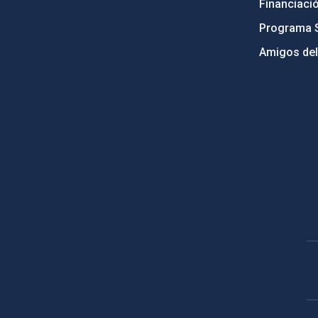
Financiaci
Programa 
Amigos del
PostFooter > Newsletter link