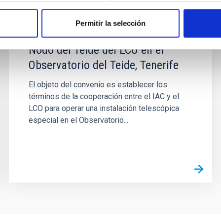
Network, Santa Bárbara, EE.UU y
el Instituto de Astrofísica de
Permitir la selección
Canarias para la operación del
Nodo del Teide del LCO en el
Observatorio del Teide, Tenerife
El objeto del convenio es establecer los
términos de la cooperación entre el IAC y el
LCO para operar una instalación telescópica
especial en el Observatorio...