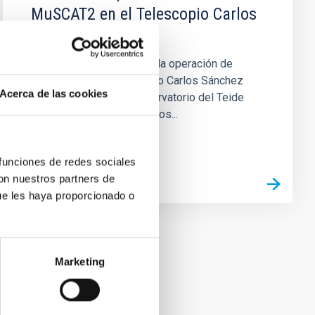
MuSCAT2 en el Telescopio Carlos
Sánchez
El objeto del convenio es la operación de
MuSCAT2 en el Telescopio Carlos Sánchez
Acerca de las cookies
(TCS), ubicado en el Observatorio del Teide
(OT) del IAC, Tenerife, en los...
 funciones de redes sociales
con nuestros partners de
ue les haya proporcionado o
Marketing