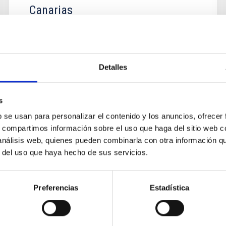
Canarias
Both sides will do the joint research in relative
scientific and technical areas, including to joint
publish the papers, apply the patents and joint
research...
Detalles
s
b se usan para personalizar el contenido y los anuncios, ofrecer
s, compartimos información sobre el uso que haga del sitio web 
 análisis web, quienes pueden combinarla con otra información q
r del uso que haya hecho de sus servicios.
CONVENIO
Preferencias
Estadística
Convenio entre Las Cumbres
Observatory Global Telescope