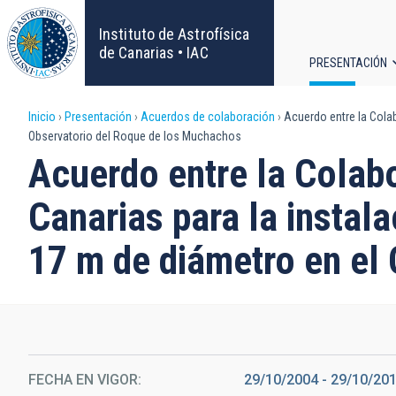
Pasar
al
Instituto de Astrofísica
contenido
de Canarias • IAC
PRESENTACIÓN
principal
Navega
Sobrescribir
Inicio
Presentación
Acuerdos de colaboración
Acuerdo entre la Colab
principa
Observatorio del Roque de los Muchachos
enlaces
Acuerdo entre la Colabo
de
Canarias para la instal
ayuda
17 m de diámetro en el
a
la
navegación
FECHA EN VIGOR
29/10/2004
-
29/10/20