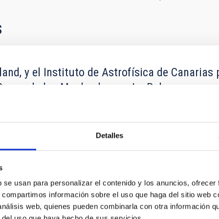
s
land, y el Instituto de Astrofísica de Canarias
l Roque de los Muchachos en La Palma
ORM, La Palma, en los términos y condiciones que se establecen 
Detalles
s
b se usan para personalizar el contenido y los anuncios, ofrecer
s, compartimos información sobre el uso que haga del sitio web 
 análisis web, quienes pueden combinarla con otra información q
r del uso que haya hecho de sus servicios.