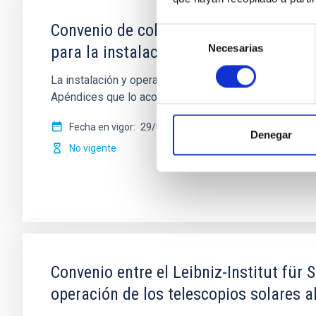
Convenio de colaboración entre el Istit
Selección
Necesarias
para la instalación y operación de la r
de
consentimiento
La instalación y operación de la red ASTRI de telesco
Apéndices que lo acompañan. La red
Fecha en vigor
29/01/2021
-
28/01/2025
Denegar
No vigente
Convenio entre el Leibniz-Institut für 
operación de los telescopios solares a