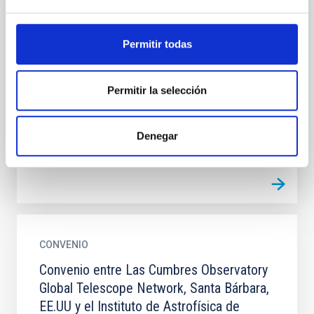
Astrofísica de Canarias sobre la operación
del experimento GroundBIRD (GB Norte)
Permitir todas
en el Observatorio del Teide
Explotación científica conjunta del experimento
Permitir la selección
GroundBIRD en el Observatorio del Teide (OT). Se
trata de un telescopio milimétrico para la
observación de la...
Denegar
CONVENIO
Convenio entre Las Cumbres Observatory
Global Telescope Network, Santa Bárbara,
EE.UU y el Instituto de Astrofísica de