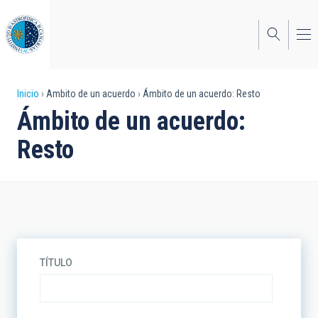
Pasar
al
contenido
principal
Sobrescribir
Inicio
Ambito de un acuerdo
Ámbito de un acuerdo: Resto
Ámbito de un acuerdo:
enlaces
Resto
de
ayuda
a
la
navegación
TÍTULO