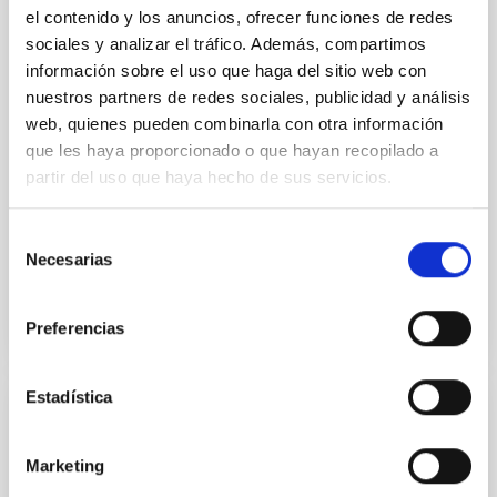
el contenido y los anuncios, ofrecer funciones de redes
Convenio entre el Centro De Astrobiología
sociales y analizar el tráfico. Además, compartimos
de los Institutos Nacionales de Ciencias
información sobre el uso que haga del sitio web con
Naturales, Japón y el Instituto de
nuestros partners de redes sociales, publicidad y análisis
Astrofísica de Canarias para el uso de
web, quienes pueden combinarla con otra información
MuSCAT2 en el Telescopio Carlos Sánchez
que les haya proporcionado o que hayan recopilado a
partir del uso que haya hecho de sus servicios.
El objeto del convenio es la operación de MuSCAT2
en el Telescopio Carlos Sánchez (TCS), ubicado en el
Observatorio del Teide (OT) del IAC, Tenerife, en los...
Selección
Necesarias
de
consentimiento
Preferencias
Estadística
CONVENIO
Convenio entre el RIKEN Center for
Marketing
Advanced Photonics y el Instituto de