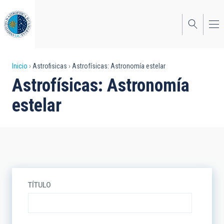
Pasar
al
contenido
principal
Sobrescribir
Inicio
Astrofisicas
Astrofísicas: Astronomía estelar
Astrofísicas: Astronomía
enlaces
estelar
de
ayuda
a
la
navegación
TÍTULO