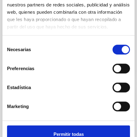
nuestros partners de redes sociales, publicidad y análisis
Stars from Light Curves with Machine
web, quienes pueden combinarla con otra información
Learning
que les haya proporcionado o que hayan recopilado a
High-resolution spectroscopic measurements of OB
partir del uso que haya hecho de sus servicios.
stars are important for understanding processes like
stellar evolution but require labor-intensive
Selección
observations...
Necesarias
de
consentimiento
Preferencias
Estadística
PUBLICACIÓN
Marketing
TESS Subgiant and Lower-red-giant
Asteroseismology in the Continuous
Viewing Zones
Permitir todas
Asteroseismology, the study of stellar oscillations,