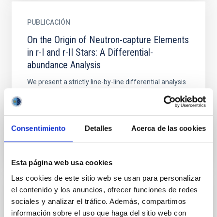
PUBLICACIÓN
On the Origin of Neutron-capture Elements
in r-I and r-II Stars: A Differential-
abundance Analysis
We present a strictly line-by-line differential analysis
of a moderately r-process-enhanced star (r-I: HD
107752) with respect to a strongly r-process-
enhanced...
Consentimiento
Detalles
Acerca de las cookies
Esta página web usa cookies
Las cookies de este sitio web se usan para personalizar
el contenido y los anuncios, ofrecer funciones de redes
PUBLICACIÓN
sociales y analizar el tráfico. Además, compartimos
información sobre el uso que haga del sitio web con
Predicting Stellar Parameters of Massive