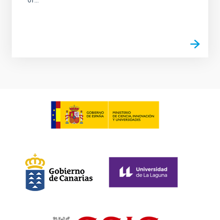
of...