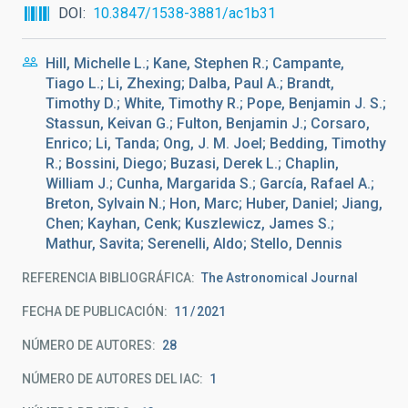
DOI
10.3847/1538-3881/ac1b31
Hill, Michelle L.; Kane, Stephen R.; Campante,
Tiago L.; Li, Zhexing; Dalba, Paul A.; Brandt,
Timothy D.; White, Timothy R.; Pope, Benjamin J. S.;
Stassun, Keivan G.; Fulton, Benjamin J.; Corsaro,
Enrico; Li, Tanda; Ong, J. M. Joel; Bedding, Timothy
R.; Bossini, Diego; Buzasi, Derek L.; Chaplin,
William J.; Cunha, Margarida S.; García, Rafael A.;
Breton, Sylvain N.; Hon, Marc; Huber, Daniel; Jiang,
Chen; Kayhan, Cenk; Kuszlewicz, James S.;
Mathur, Savita; Serenelli, Aldo; Stello, Dennis
REFERENCIA BIBLIOGRÁFICA
The Astronomical Journal
FECHA DE PUBLICACIÓN:
11
2021
NÚMERO DE AUTORES
28
NÚMERO DE AUTORES DEL IAC
1