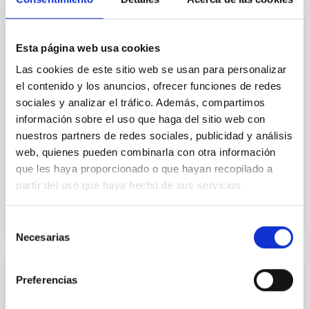
In a magnetically dominated model of star formation,
we expect to see alignments between the magnetic
field orientation of star-forming dense cores and the
Esta página web usa cookies
cloud-scale magnetic field. A. Pandhi et al. showed
instead, however, that the orientation of cores and
Las cookies de este sitio web se usan para personalizar
their angular momentum vectors appear random
el contenido y los anuncios, ofrecer funciones de redes
with respect to the larger-scale magnetic
sociales y analizar el tráfico. Además, compartimos
información sobre el uso que haga del sitio web con
Yin, Sean et al.
nuestros partners de redes sociales, publicidad y análisis
Fecha de publicación:
5
2026
web, quienes pueden combinarla con otra información
que les haya proporcionado o que hayan recopilado a
partir del uso que haya hecho de sus servicios.
BIBCODE
2026APJ..1003...83Y
NÚMERO DE CITAS
0
Selección
Necesarias
de
consentimiento
Preferencias
CON ÁRBITRO
Clues to inside-out quenching in quiescent