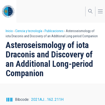
Pasar
al
contenido
principal
Sobrescribir
Inicio
Ciencia y tecnología
Publicaciones
Asteroseismology of
iota Draconis and Discovery of an Additional Long-period Companion
enlaces
Asteroseismology of iota
de
Draconis and Discovery of
ayuda
an Additional Long-period
a
Companion
la
navegación
Bibcode
2021AJ....162..211H