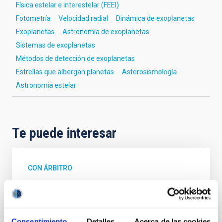
Física estelar e interestelar (FEEI)
Fotometría
Velocidad radial
Dinámica de exoplanetas
Exoplanetas
Astronomía de exoplanetas
Sistemas de exoplanetas
Métodos de detección de exoplanetas
Estrellas que albergan planetas
Asterosismología
Astronomía estelar
Te puede interesar
CON ÁRBITRO
Magnetic Field Alignment with Dense
Cores in the Transition between Cloud and
Core Scales
Consentimiento
Detalles
Acerca de las cookies