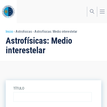
Pasar
al
contenido
principal
Sobrescribir
Inicio
Astrofisicas
Astrofísicas: Medio interestelar
Astrofísicas: Medio
enlaces
interestelar
de
ayuda
a
la
navegación
TÍTULO