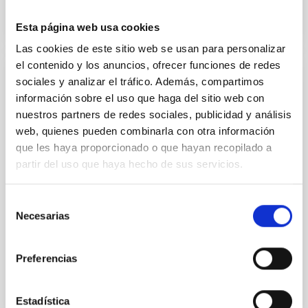
Esta página web usa cookies
Las cookies de este sitio web se usan para personalizar
el contenido y los anuncios, ofrecer funciones de redes
sociales y analizar el tráfico. Además, compartimos
PUBLICACIÓN
información sobre el uso que haga del sitio web con
Discovery of Four Apparently Cold Dusty
nuestros partners de redes sociales, publicidad y análisis
Galaxies at z = 3.62─5.85 in the COSMOS
web, quienes pueden combinarla con otra información
Field: Direct Evidence of Cosmic
que les haya proporcionado o que hayan recopilado a
Microwave Background Impact on High-
partir del uso que haya hecho de sus servicios.
redshift Galaxy Observables
Selección
We report Atacama Large Millimeter Array (ALMA)
Necesarias
de
observations of four high-redshift dusty star-forming
galaxy candidates selected from far-infrared (FIR)...
consentimiento
Preferencias
Estadística