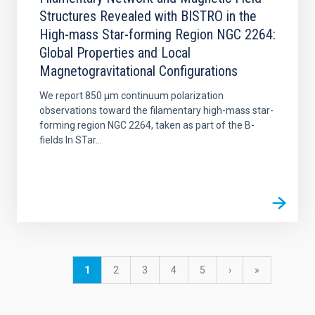
Structures Revealed with BISTRO in the
High-mass Star-forming Region NGC 2264:
Global Properties and Local
Magnetogravitational Configurations
We report 850 μm continuum polarization
observations toward the filamentary high-mass star-
forming region NGC 2264, taken as part of the B-
fields In STar...
Paginación
Página
1
Página
2
Página
3
Página
4
Página
5
Siguiente
›
última
»
actual
página
página