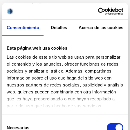
Te puede interesar
CON ÁRBITRO
Consentimiento
Detalles
Acerca de las cookies
The impact of star formation histories on
the inner dark matter density slopes of
Esta página web usa cookies
galaxies
Las cookies de este sitio web se usan para personalizar
Aims. We aim to investigate the connection between
el contenido y los anuncios, ofrecer funciones de redes
star formation histories (SFHs) and the inner dark
sociales y analizar el tráfico. Además, compartimos
matter density profiles of simulated galaxies. In
información sobre el uso que haga del sitio web con
particular, we tested whether the burstiness and
nuestros partners de redes sociales, publicidad y análisis
temporal distribution of star formation influence the
web, quienes pueden combinarla con otra información
formation of cored versus cuspy dark matter profiles.
Methods. We homogeneously analysed
que les haya proporcionado o que hayan recopilado a
partir del uso que haya hecho de sus servicios.
Sarrato-Alós, J. et al.
Fecha de publicación:
6
2026
Selección
Necesarias
de