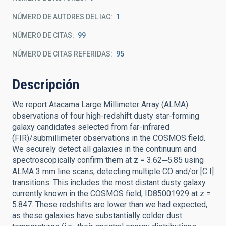
NÚMERO DE AUTORES DEL IAC
1
NÚMERO DE CITAS
99
NÚMERO DE CITAS REFERIDAS
95
Descripción
We report Atacama Large Millimeter Array (ALMA)
observations of four high-redshift dusty star-forming
galaxy candidates selected from far-infrared
(FIR)/submillimeter observations in the COSMOS field.
We securely detect all galaxies in the continuum and
spectroscopically confirm them at z = 3.62─5.85 using
ALMA 3 mm line scans, detecting multiple CO and/or [C I]
transitions. This includes the most distant dusty galaxy
currently known in the COSMOS field, ID85001929 at z =
5.847. These redshifts are lower than we had expected,
as these galaxies have substantially colder dust