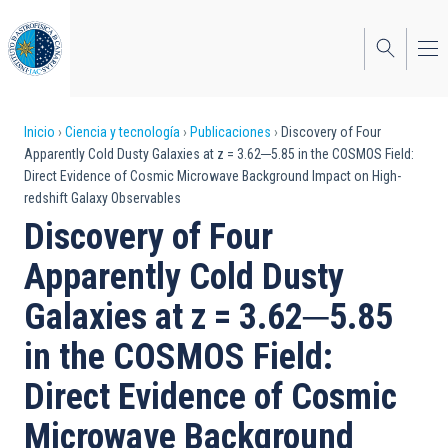
Pasar
al
contenido
principal
Sobrescribir
Inicio
Ciencia y tecnología
Publicaciones
Discovery of Four
Apparently Cold Dusty Galaxies at z = 3.62─5.85 in the COSMOS Field:
enlaces
Direct Evidence of Cosmic Microwave Background Impact on High-
redshift Galaxy Observables
de
Discovery of Four
ayuda
Apparently Cold Dusty
a
Galaxies at z = 3.62─5.85
la
navegación
in the COSMOS Field:
Direct Evidence of Cosmic
Microwave Background