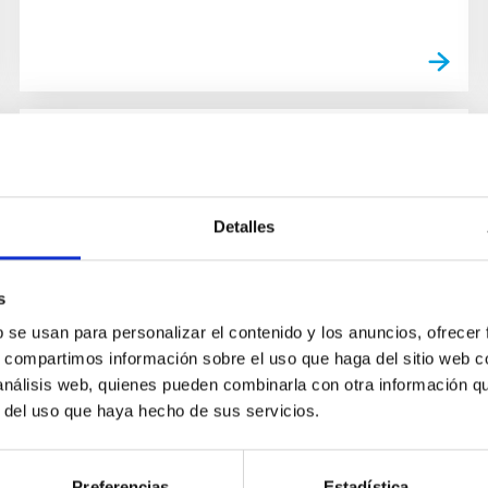
NOTICIA
Takaaki Kajita: "La detección de
Detalles
rayos gamma con CTA será clave
para el descubrimiento de nuevas
s
fuentes de emisión de neutrinos"
b se usan para personalizar el contenido y los anuncios, ofrecer
El científico japonés Takaaki Kajita es uno de
s, compartimos información sobre el uso que haga del sitio web 
los principales expertos mundiales en física de
 análisis web, quienes pueden combinarla con otra información q
neutrinos. Estas partículas tienen una masa
r del uso que haya hecho de sus servicios.
ínfima, por lo que...
Preferencias
Estadística