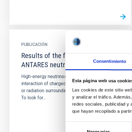
PUBLICACIÓN
Results of the follow-up of
Consentimiento
ANTARES neutrino alerts
High-energy neutrinos could be produced in the
Esta página web usa cookie
interaction of charged cosmic rays with matter
Las cookies de este sitio we
or radiation surrounding astrophysical sources.
y analizar el tráfico. Ademá
To look for...
redes sociales, publicidad y
que hayan recopilado a parti
Selección
Necesarias
de