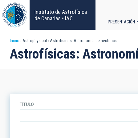
Pasar
al
Instituto de Astrofísica
contenido
de Canarias • IAC
PRESENTACIÓN
principal
Navega
Sobrescribir
Inicio
Astrophysical
Astrofísicas: Astronomía de neutrinos
principa
Astrofísicas: Astronomí
enlaces
de
ayuda
a
TÍTULO
la
navegación