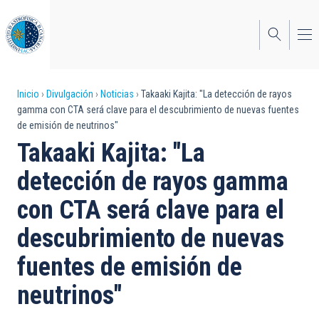
Pasar
al
contenido
principal
Sobrescribir
Inicio
Divulgación
Noticias
Takaaki Kajita: "La detección de rayos
gamma con CTA será clave para el descubrimiento de nuevas fuentes
enlaces
de emisión de neutrinos"
de
Takaaki Kajita: "La
ayuda
detección de rayos gamma
a
con CTA será clave para el
la
descubrimiento de nuevas
navegación
fuentes de emisión de
neutrinos"