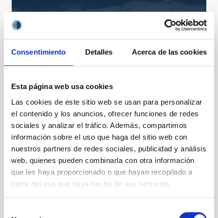
Consentimiento
Detalles
Acerca de las cookies
Esta página web usa cookies
Las cookies de este sitio web se usan para personalizar
CTAO
el contenido y los anuncios, ofrecer funciones de redes
Cherenkov Telescope Array Observatory
sociales y analizar el tráfico. Además, compartimos
Telescopio
información sobre el uso que haga del sitio web con
nuestros partners de redes sociales, publicidad y análisis
web, quienes pueden combinarla con otra información
TIPO DE NOTICIA
que les haya proporcionado o que hayan recopilado a
ENTREVISTA
partir del uso que haya hecho de sus servicios.
ÁMBITO
DIVULGACIÓN
Selección