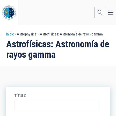
Pasar
al
contenido
principal
Sobrescribir
Inicio
Astrophysical
Astrofísicas: Astronomía de rayos gamma
Astrofísicas: Astronomía de
enlaces
rayos gamma
de
ayuda
a
la
navegación
TÍTULO