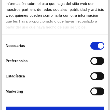
información sobre el uso que haga del sitio web con
La casa de control de los telescopios MAGIC , en el
nuestros partners de redes sociales, publicidad y análisis
Observatorio del Roque de los Muchachos (ORM), en
web, quienes pueden combinarla con otra información
La Palma, luce desde hoy una nueva imagen, la del
que les haya proporcionado o que hayan recopilado a
“Enano...
partir del uso que haya hecho de sus servicios.
Selección
Necesarias
de
consentimiento
Preferencias
NOTICIA
El Observatorio del Roque de los
Estadística
Muchachos acoge en octubre la
inauguración de los cuatro telescopios LST
Marketing
del CTAO
El Cherenkov Telescope Array Observatory (CTAO) ,
el futuro observatorio de astronomía de rayos