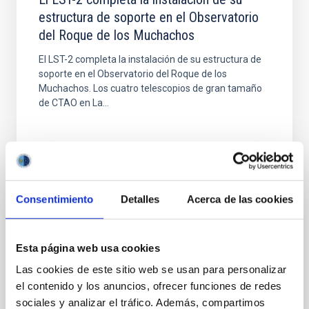
estructura de soporte en el Observatorio
del Roque de los Muchachos
El LST-2 completa la instalación de su estructura de
soporte en el Observatorio del Roque de los
Muchachos. Los cuatro telescopios de gran tamaño
de CTAO en La...
Consentimiento
Detalles
Acerca de las cookies
NOTICIA
El Observatorio del Roque de los
Esta página web usa cookies
Muchachos acoge el proyecto “Enano
Las cookies de este sitio web se usan para personalizar
Estelar", una fusión de ciencia, arte y
el contenido y los anuncios, ofrecer funciones de redes
tradición
sociales y analizar el tráfico. Además, compartimos