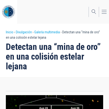
Pasar
al
contenido
principal
Sobrescribir
Inicio
Divulgación
Galería multimedia
Detectan una “mina de oro”
en una colisión estelar lejana
enlaces
Detectan una “mina de oro”
de
en una colisión estelar
ayuda
lejana
a
la
navegación