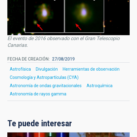
El evento de 2016 observado con el Gran Telescopio
Canarias.
FECHA DE CREACIÓN
27/08/2019
Astrofísica
Divulgación
Herramientas de observación
Cosmología y Astropartículas (CYA)
Astronomía de ondas gravitacionales
Astroquímica
Astronomía de rayos gamma
Te puede interesar