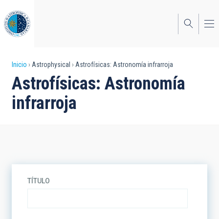
Pasar
al
contenido
principal
Sobrescribir
Inicio
Astrophysical
Astrofísicas: Astronomía infrarroja
Astrofísicas: Astronomía
enlaces
infrarroja
de
ayuda
a
la
navegación
TÍTULO