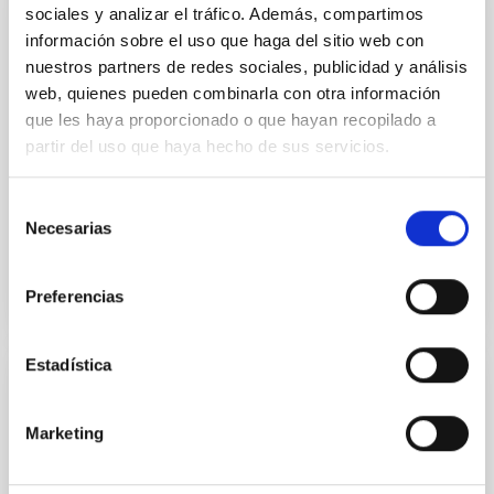
sociales y analizar el tráfico. Además, compartimos
PUBLICACIÓN
información sobre el uso que haga del sitio web con
CARMENES input catalogue of M dwarfs:
nuestros partners de redes sociales, publicidad y análisis
IX. Multiplicity from close spectroscopic
web, quienes pueden combinarla con otra información
binaries to ultra-wide systems
que les haya proporcionado o que hayan recopilado a
partir del uso que haya hecho de sus servicios.
Context. Multiplicity studies greatly benefit from
focusing on M dwarfs because they are often paired
in a variety of configurations with both stellar and...
Selección
Necesarias
de
consentimiento
Preferencias
Estadística
PUBLICACIÓN
Dozens of virtual impactor orbits
Marketing
eliminated by the EURONEAR VIMP