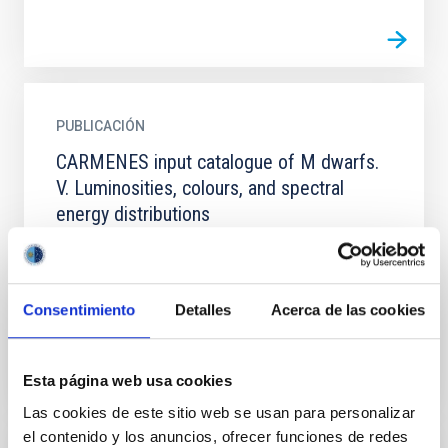
PUBLICACIÓN
CARMENES input catalogue of M dwarfs.
V. Luminosities, colours, and spectral
energy distributions
Context. The relevance of M dwarfs in the search for
potentially habitable Earth-sized planets has grown
significantly in the last years. Aims: In our on-going...
Consentimiento
Detalles
Acerca de las cookies
Esta página web usa cookies
Las cookies de este sitio web se usan para personalizar
el contenido y los anuncios, ofrecer funciones de redes