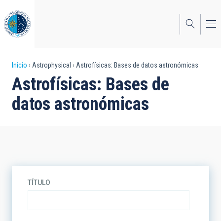
Pasar
al
contenido
principal
Sobrescribir
Inicio
Astrophysical
Astrofísicas: Bases de datos astronómicas
Astrofísicas: Bases de
enlaces
datos astronómicas
de
ayuda
a
la
navegación
TÍTULO