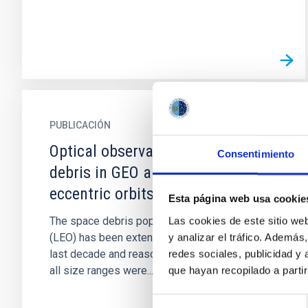
PUBLICACIÓN
Optical observations of space
Consentimiento
debris in GEO and in highly-
eccentric orbits
Esta página web usa cookie
The space debris population in low Earth orbits
Las cookies de este sitio we
(LEO) has been extensively studied during the
y analizar el tráfico. Ademá
last decade and reasonable models covering
redes sociales, publicidad y
all size ranges were...
que hayan recopilado a parti
Selección