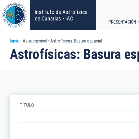
Pasar
al
Instituto de Astrofísica
contenido
de Canarias • IAC
PRESENTACIÓN
principal
Navega
Sobrescribir
Inicio
Astrophysical
Astrofísicas: Basura espacial
principa
Astrofísicas: Basura es
enlaces
de
ayuda
a
TÍTULO
la
navegación