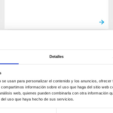
PUBLICACIÓN
Spectroscopy of human-made
Detalles
space objects: from low Earth
orbit debris to satellite
s
constellations and exotic outliers
b se usan para personalizar el contenido y los anuncios, ofrecer
s, compartimos información sobre el uso que haga del sitio web 
As the commercial space industry advances,
 análisis web, quienes pueden combinarla con otra información q
the number of artificial objects orbiting the
r del uso que haya hecho de sus servicios.
Earth rises exponentially. To categorize the
reflectivity of bright Low...