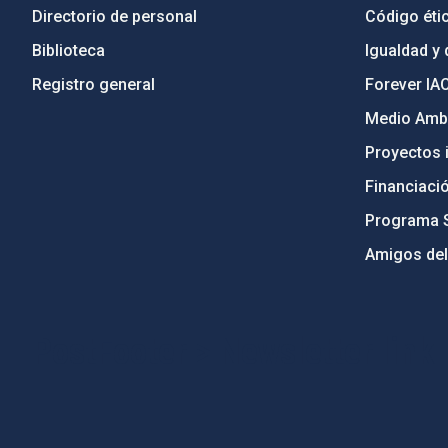
Directorio de personal
Código étic
Biblioteca
Igualdad y 
Registro general
Forever IA
Medio Ambi
Proyectos i
Financiaci
Programa 
Amigos del
PostFooter > Newsletter link