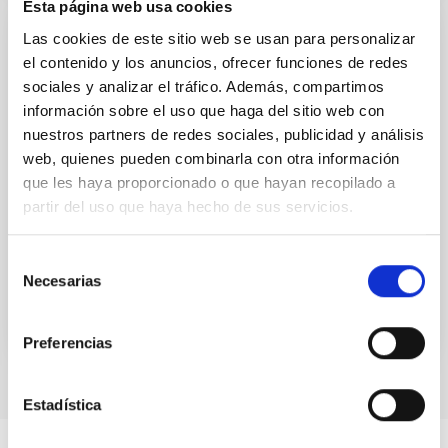
Esta página web usa cookies
Las cookies de este sitio web se usan para personalizar
CHARLA
el contenido y los anuncios, ofrecer funciones de redes
Which galaxies host bars and disks? A
sociales y analizar el tráfico. Además, compartimos
study of the Coma Cluster ; (2)First results
información sobre el uso que haga del sitio web con
of Herschel and the HerMES extragalactic
nuestros partners de redes sociales, publicidad y análisis
survey
web, quienes pueden combinarla con otra información
que les haya proporcionado o que hayan recopilado a
(1) In this talk I will present a recent study of the bar
partir del uso que haya hecho de sus servicios.
fraction in the Coma Cluster galaxies based on a
sample of 190 galaxies selected from the Sloan...
Selección
Necesarias
de
consentimiento
Preferencias
Estadística