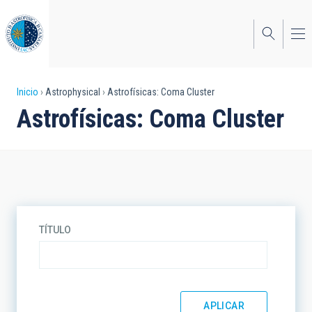
Pasar
al
contenido
principal
Sobrescribir
Inicio
Astrophysical
Astrofísicas: Coma Cluster
Astrofísicas: Coma Cluster
enlaces
de
ayuda
a
la
TÍTULO
navegación