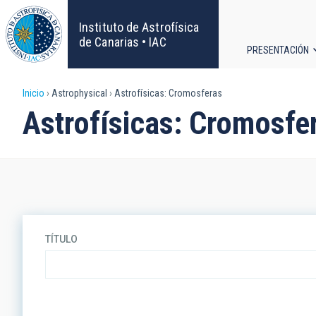
Pasar
al
Instituto de Astrofísica
contenido
de Canarias • IAC
PRESENTACIÓN
principal
Navega
Sobrescribir
Inicio
Astrophysical
Astrofísicas: Cromosferas
principa
Astrofísicas: Cromosfe
enlaces
de
ayuda
a
TÍTULO
la
navegación