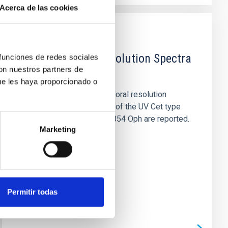
Acerca de las cookies
PUBLICACIÓN
High Temporal Resolution Spectra
 funciones de redes sociales
con nuestros partners de
of Flare Stars
ue les haya proporcionado o
The results of a high temporal resolution
spectroscopic monitoring of the UV Cet type
fare stars AD Leo and V1054 Oph are reported.
Marketing
Intermediate resolution...
Permitir todas