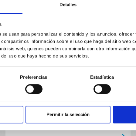
Detalles
PUBLICACIÓN
s
HADES RV Programme with
b se usan para personalizar el contenido y los anuncios, ofrecer
s, compartimos información sobre el uso que haga del sitio web 
HARPS-N at TNG. V. A super-
 análisis web, quienes pueden combinarla con otra información q
Earth on the inner edge of the
r del uso que haya hecho de sus servicios.
habitable zone of the nearby M
dwarf GJ 625
Preferencias
Estadística
We report the discovery of a super-Earth
orbiting at the inner edge of the habitable zone
of the star GJ 625 based on the analysis of the
radial-velocity (RV)...
Permitir la selección