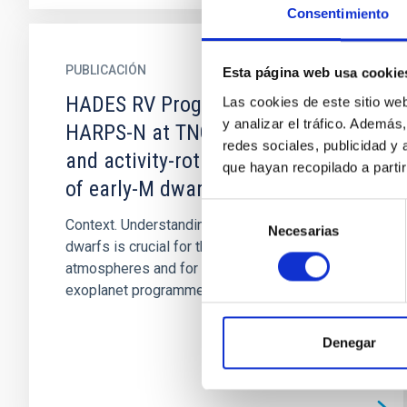
Consentimiento
PUBLICACIÓN
Esta página web usa cookie
HADES RV Programme with
Las cookies de este sitio we
y analizar el tráfico. Ademá
HARPS-N at TNG . III. Flux-flux
redes sociales, publicidad y
and activity-rotation relationships
que hayan recopilado a parti
of early-M dwarfs
Selección
Context. Understanding stellar activity in M
Necesarias
de
dwarfs is crucial for the physics of stellar
consentimiento
atmospheres and for ongoing radial velocity
exoplanet programmes...
Denegar