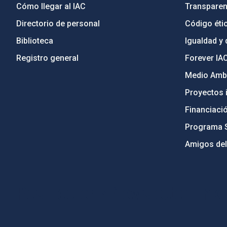
Cómo llegar al IAC
Transparen
Directorio de personal
Código étic
Biblioteca
Igualdad y 
Registro general
Forever IA
Medio Ambi
Proyectos i
Financiaci
Programa 
Amigos del
PostFooter > Newsletter link