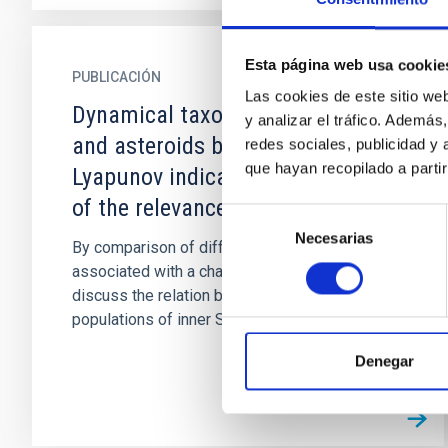
Esta página web usa cookie
PUBLICACIÓN
Las cookies de este sitio we
Dynamical taxonomy of comets
y analizar el tráfico. Ademá
and asteroids based on the
redes sociales, publicidad y
que hayan recopilado a parti
Lyapunov indicators. An analysis
of the relevance of splitting
Selección
Necesarias
de
By comparison of different parameters
consentimiento
associated with a chaotic evolution, we
discuss the relation between several
populations of inner Solar System bodies...
Denegar