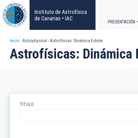
Pasar
al
Instituto de Astrofísica
contenido
de Canarias • IAC
PRESENTACIÓN
principal
Navega
Sobrescribir
Inicio
Astrophysical
Astrofísicas: Dinámica Estelar
principa
Astrofísicas: Dinámica 
enlaces
de
ayuda
a
TÍTULO
la
navegación