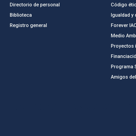
Directorio de personal
Código étic
Biblioteca
Igualdad y 
Registro general
Forever IA
Medio Ambi
Proyectos i
Financiaci
Programa 
Amigos del
PostFooter > Newsletter link