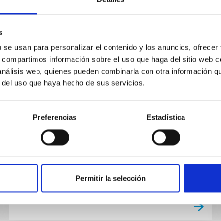
s
CHARLA
b se usan para personalizar el contenido y los anuncios, ofrecer
Dynamos, the drivers of solar and
s, compartimos información sobre el uso que haga del sitio web 
stellar activity
 análisis web, quienes pueden combinarla con otra información q
r del uso que haya hecho de sus servicios.
Following Cowling's anti-dynamo theorem of
1933, there was a long period during which the
very existence of dynamos was unclear. Even
Preferencias
Estadística
with the emergence of...
Permitir la selección