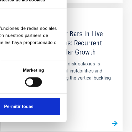
PUBLICACIÓN
 funciones de redes sociales
Evolution of Stellar Bars in Live
con nuestros partners de
Axisymmetric Halos: Recurrent
ue les haya proporcionado o
Buckling and Secular Growth
Evolution of stellar bars in disk galaxies is
Marketing
accompanied by dynamical instabilities and
secular changes. Following the vertical buckling
instability, the bars...
Permitir todas