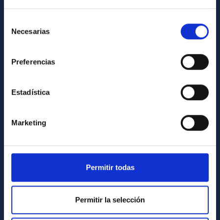
Cómo llegar al IAC
Directorio de personal
Selección
Necesarias
de
Biblioteca
consentimiento
Registro general
Preferencias
INFORMACIÓN INSTITUCIONAL
Estadística
Legislación
Transparencia
Marketing
Código ético y política antifraude
Igualdad y diversidad de género
Forever IAC
Permitir todas
Medio Ambiente y Sostenibilidad
Permitir la selección
Proyectos institucionales
Financiación externa