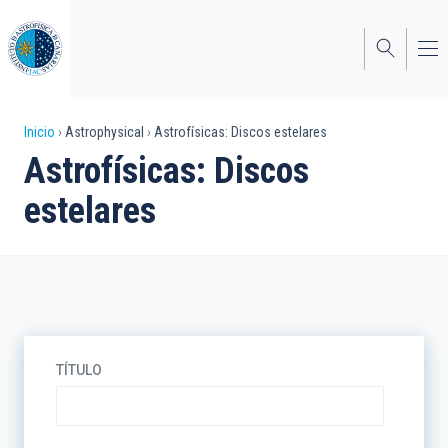
Pasar
al
contenido
principal
Sobrescribir
Inicio
Astrophysical
Astrofísicas: Discos estelares
Astrofísicas: Discos
enlaces
estelares
de
ayuda
a
la
navegación
TÍTULO