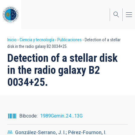
Pasar
al
contenido
principal
Sobrescribir
Inicio
Ciencia y tecnología
Publicaciones
Detection of a stellar
disk in the radio galaxy B2 0034+25.
enlaces
Detection of a stellar disk
de
in the radio galaxy B2
ayuda
0034+25.
a
la
navegación
Bibcode
1989Gemin..24...13G
González-Serrano, J. I.; Pérez-Fournon, I.