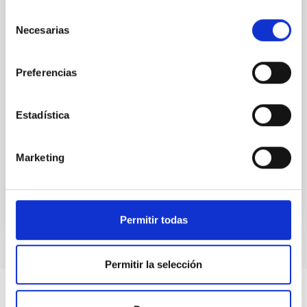
attention, the specific effects of active galactic nuclei
Selección
(AGN) winds, particularly ultrafast outflows (UFOs),
Necesarias
de
on planetary atmospheres remain largely
consentimiento
unexplored. This study aims to fill this gap by
investigating the relationship between SMBH mass
Preferencias
at the
Waas, Jourdan et al.
Estadística
Fecha de publicación:
6
2026
Marketing
BIBCODE
2026ASTCS..1100130W
NÚMERO DE CITAS
0
Permitir todas
Permitir la selección