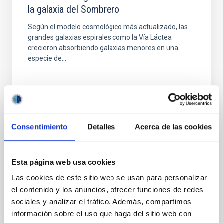
la galaxia del Sombrero
Según el modelo cosmológico más actualizado, las
grandes galaxias espirales como la Vía Láctea
crecieron absorbiendo galaxias menores en una
especie de...
Consentimiento
Detalles
Acerca de las cookies
PUBLICACIÓN
Esta página web usa cookies
The Intrinsic Flattening of Galaxy Disks
Las cookies de este sitio web se usan para personalizar
Highly inclined (edge-on) disk galaxies offer the
el contenido y los anuncios, ofrecer funciones de redes
unique perspective to constrain their intrinsic
sociales y analizar el tráfico. Además, compartimos
flattening, c/a, where c and a are, respectively, the
vertical...
información sobre el uso que haga del sitio web con