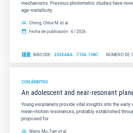
mechanisms. Previous photometric studies have reveal
age-metallicity
Cheng, Chloe M. et al.
Fecha de publicación:
6
2026
BIBCODE
2026A&A...710A.158C
NÚMERO DE 
CON ÁRBITRO
An adolescent and near-resonant plan
Young exoplanets provide vital insights into the ear
mean-motion resonances, probably established through
proposed for
Wang, Mu-Tian et al.