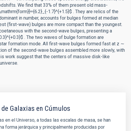
redshifts. We find that 33% of them present old mass-
mathrm{form}}={6.2}_{-1.7}^{+1.5}$ . They are relics of the
dominant in number, accounts for bulges formed at median
dest (first-wave) bulges are more compact than the youngest.
are coetaneous with the second-wave bulges, presenting a
0.3}^{+0.3}$ . The two waves of bulge formation are
n star formation mode. All first-wave bulges formed fast at z ∼
raction of the second-wave bulges assembled more slowly, with
this work suggest that the centers of massive disk-like
universe.
 de Galaxias en Cúmulos
as en el Universo, a todas las escalas de masa, se han
a forma jerárquica y principalmente producidas por