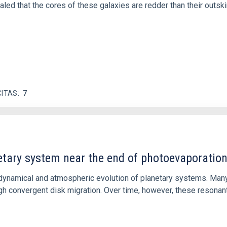
ed that the cores of these galaxies are redder than their outsk
CITAS
7
etary system near the end of photoevaporatio
ly dynamical and atmospheric evolution of planetary systems. Ma
 convergent disk migration. Over time, however, these resonant 