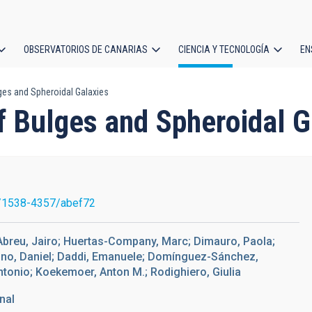
OBSERVATORIOS DE CANARIAS
CIENCIA Y TECNOLOGÍA
EN
ción
lges and Spheroidal Galaxies
l
of Bulges and Spheroidal 
/1538-4357/abef72
Abreu, Jairo; Huertas-Company, Marc; Dimauro, Paola;
rino, Daniel; Daddi, Emanuele; Domínguez-Sánchez,
ntonio; Koekemoer, Anton M.; Rodighiero, Giulia
nal