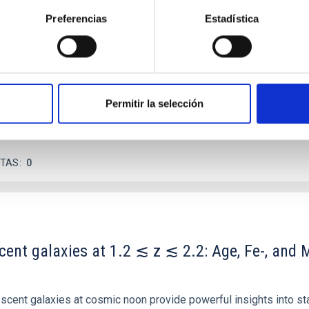
Preferencias
Estadística
 we expect to see alignments between the magnetic field orienta
ver, that the orientation of cores and their angular momentum vec
Permitir la selección
ITAS
0
scent galaxies at 1.2 ≲ z ≲ 2.2: Age, Fe-, an
iescent galaxies at cosmic noon provide powerful insights into 