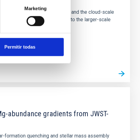
Marketing
tion of star-forming dense cores and the cloud-scale
tors appear random with respect to the larger-scale
Permitir todas
d Mg-abundance gradients from JWST-
star-formation quenching and stellar mass assembly