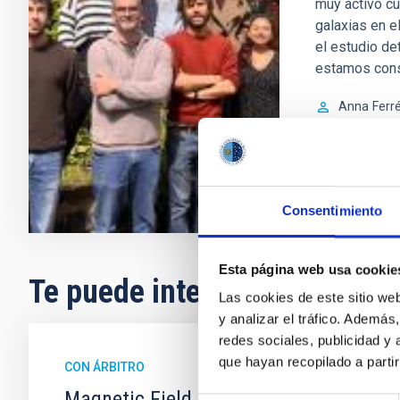
muy activo cu
galaxias en e
el estudio de
estamos con
Anna
Ferr
En ejecuci
Consentimiento
Esta página web usa cookie
Te puede interesar
Las cookies de este sitio we
y analizar el tráfico. Ademá
redes sociales, publicidad y
que hayan recopilado a parti
CON ÁRBITRO
Magnetic Field Alignment with Dense C