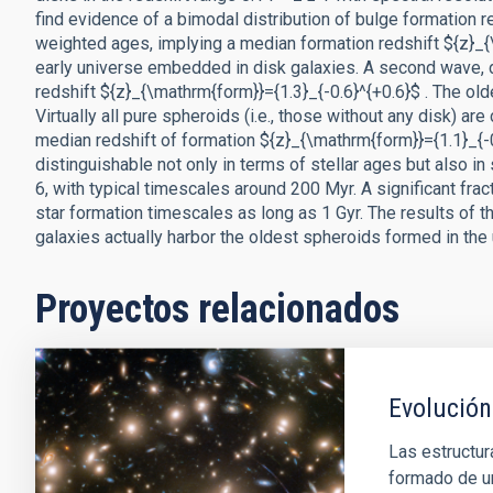
find evidence of a bimodal distribution of bulge formation 
weighted ages, implying a median formation redshift ${z}_{\
early universe embedded in disk galaxies. A second wave, 
redshift ${z}_{\mathrm{form}}={1.3}_{-0.6}^{+0.6}$ . The ol
Virtually all pure spheroids (i.e., those without any disk) 
median redshift of formation ${z}_{\mathrm{form}}={1.1}_{-
distinguishable not only in terms of stellar ages but also i
6, with typical timescales around 200 Myr. A significant f
star formation timescales as long as 1 Gyr. The results of 
galaxies actually harbor the oldest spheroids formed in the 
Proyectos relacionados
Evolución
Las estructur
formado de un