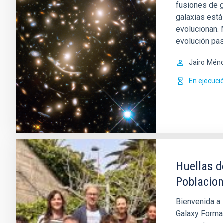
fusiones de g
galaxias está
evolucionan. 
evolución pas
Jairo
Ménd
En ejecuci
Huellas d
Poblacion
Bienvenida a 
Galaxy Format