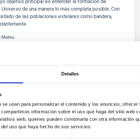
yo objetivo principal es entender la formación de
l Universo de una manera lo más completa posible. Con
tellado de las poblaciones estelares como bandera,
stantemente
é Mateu
ón
Detalles
s
b se usan para personalizar el contenido y los anuncios, ofrecer
s, compartimos información sobre el uso que haga del sitio web 
 análisis web, quienes pueden combinarla con otra información q
r del uso que haya hecho de sus servicios.
ores in the Transition between Cloud and Cor