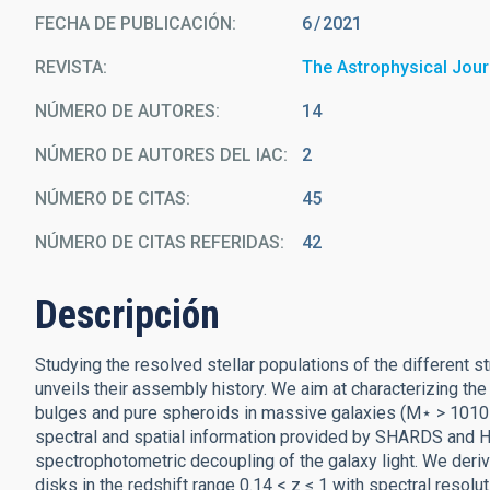
FECHA DE PUBLICACIÓN:
6
2021
REVISTA
The Astrophysical Jour
NÚMERO DE AUTORES
14
NÚMERO DE AUTORES DEL IAC
2
NÚMERO DE CITAS
45
NÚMERO DE CITAS REFERIDAS
42
Descripción
Studying the resolved stellar populations of the different s
unveils their assembly history. We aim at characterizing the
bulges and pure spheroids in massive galaxies (M⋆ > 1010
spectral and spatial information provided by SHARDS and 
spectrophotometric decoupling of the galaxy light. We deriv
disks in the redshift range 0.14 < z ≤ 1 with spectral resol