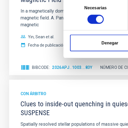
Selección
Necesarias
de
In a magnetically dominated model of star formation,
consentimiento
magnetic field. A. Pandhi et al. showed instead, howe
magnetic
Yin, Sean et al.
Denegar
Fecha de publicación:
5
2026
BIBCODE
2026APJ..1003...83Y
NÚMERO DE C
CON ÁRBITRO
Clues to inside-out quenching in quie
SUSPENSE
Spatially resolved stellar populations of massive qu