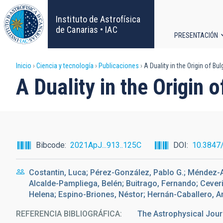
Pasar
al
Instituto de Astrofísica
contenido
de Canarias • IAC
PRESENTACIÓN
principal
Navega
Sobrescribir
Inicio
Ciencia y tecnología
Publicaciones
A Duality in the Origin of Bu
principa
A Duality in the Origin 
enlaces
de
ayuda
Bibcode
2021ApJ...913..125C
DOI
10.3847
a
Costantin, Luca; Pérez-González, Pablo G.; Méndez-
la
Alcalde-Pampliega, Belén; Buitrago, Fernando; Ceve
Helena; Espino-Briones, Néstor; Hernán-Caballero, A
navegación
REFERENCIA BIBLIOGRÁFICA
The Astrophysical Jour