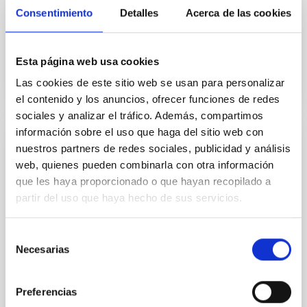
Consentimiento
Detalles
Acerca de las cookies
orbitando en lo que se conocen como sistemas
binarios, al igual que las...
Esta página web usa cookies
Las cookies de este sitio web se usan para personalizar
el contenido y los anuncios, ofrecer funciones de redes
sociales y analizar el tráfico. Además, compartimos
información sobre el uso que haga del sitio web con
nuestros partners de redes sociales, publicidad y análisis
PUBLICACIÓN
web, quienes pueden combinarla con otra información
Zero-metallicity Hypernova Uncovered by
que les haya proporcionado o que hayan recopilado a
an Ultra-metal-poor Star in the Sculptor
partir del uso que haya hecho de sus servicios.
Dwarf Spheroidal Galaxy
Although true metal-free "Population III" stars have
Selección
so far escaped discovery, their nature, and that of
Necesarias
de
their supernovae, is revealed in the chemical
consentimiento
products...
Preferencias