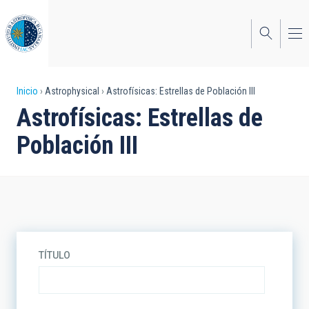
Pasar
al
contenido
principal
Sobrescribir
Inicio
Astrophysical
Astrofísicas: Estrellas de Población III
Astrofísicas: Estrellas de
enlaces
Población III
de
ayuda
a
la
navegación
TÍTULO