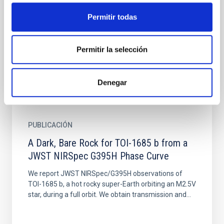
Thousands of exoplanets have now been discovered
with a huge range of masses, sizes and orbits: from
Permitir todas
rocky Earth-like planets to large gas giants grazing
the...
Permitir la selección
Denegar
PUBLICACIÓN
A Dark, Bare Rock for TOI-1685 b from a
JWST NIRSpec G395H Phase Curve
We report JWST NIRSpec/G395H observations of
TOI-1685 b, a hot rocky super-Earth orbiting an M2.5V
star, during a full orbit. We obtain transmission and...