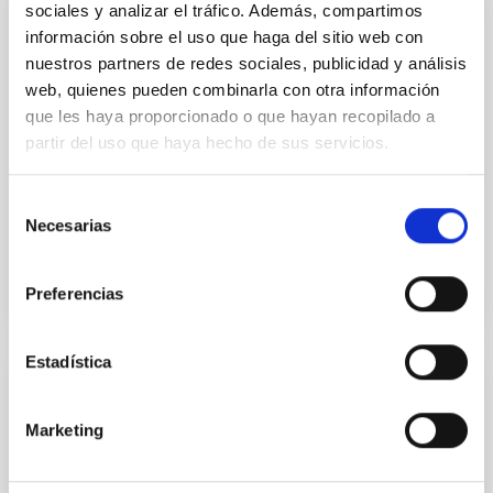
sociales y analizar el tráfico. Además, compartimos
PUBLICACIÓN
información sobre el uso que haga del sitio web con
nuestros partners de redes sociales, publicidad y análisis
37 new validated planets in overlapping K2
web, quienes pueden combinarla con otra información
campaigns
que les haya proporcionado o que hayan recopilado a
We analysed 68 candidate planetary systems first
partir del uso que haya hecho de sus servicios.
identified during Campaigns 5 and 6 (C5 and C6) of
the NASA K2 mission. We set out to validate these
Selección
systems by...
Necesarias
de
consentimiento
Preferencias
Estadística
PUBLICACIÓN
Marketing
A chemical survey of exoplanets with
ARIEL