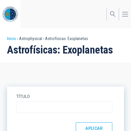
Pasar
al
contenido
principal
Sobrescribir
Inicio
Astrophysical
Astrofísicas: Exoplanetas
Astrofísicas: Exoplanetas
enlaces
de
ayuda
a
la
TÍTULO
navegación