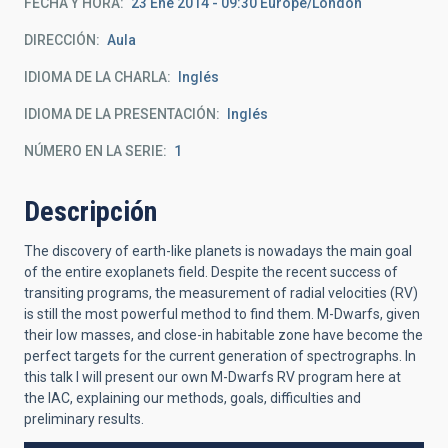
FECHA Y HORA
23 Ene 2014 - 09:30 Europe/London
DIRECCIÓN
Aula
IDIOMA DE LA CHARLA
Inglés
IDIOMA DE LA PRESENTACIÓN
Inglés
NÚMERO EN LA SERIE
1
Descripción
The discovery of earth-like planets is nowadays the main goal
of the entire exoplanets field. Despite the recent success of
transiting programs, the measurement of radial velocities (RV)
is still the most powerful method to find them. M-Dwarfs, given
their low masses, and close-in habitable zone have become the
perfect targets for the current generation of spectrographs. In
this talk I will present our own M-Dwarfs RV program here at
the IAC, explaining our methods, goals, difficulties and
preliminary results.