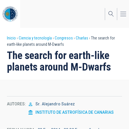
Pasar
al
contenido
principal
Sobrescribir
Inicio
Ciencia y tecnología
Congresos
Charlas
The search for
earth-like planets around M-Dwarfs
enlaces
The search for earth-like
de
planets around M-Dwarfs
ayuda
a
la
navegación
AUTORES
Sr.
Alejandro Suárez
INSTITUTO DE ASTROFÍSICA DE CANARIAS