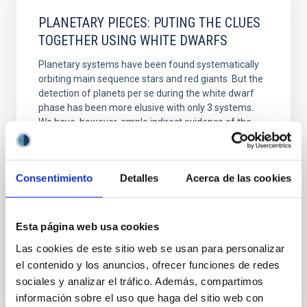
PLANETARY PIECES: PUTING THE CLUES
TOGETHER USING WHITE DWARFS
Planetary systems have been found systematically
orbiting main sequence stars and red giants. But the
detection of planets per se during the white dwarf
phase has been more elusive with only 3 systems.
We have, however, ample indirect evidence of the
existence of planetary debris around these systems
in the form of material acreted onto the white
Consentimiento
Detalles
Acerca de las cookies
Dr.
Eva Villaver
Aula 1
23 Nov 2021 - 11:30 Europe/London
Esta página web usa cookies
Anteriores
Las cookies de este sitio web se usan para personalizar
el contenido y los anuncios, ofrecer funciones de redes
sociales y analizar el tráfico. Además, compartimos
VÍDEO DE LA CHARLA
información sobre el uso que haga del sitio web con