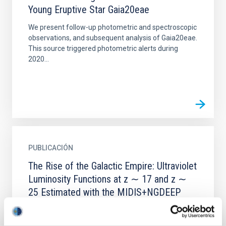
Young Eruptive Star Gaia20eae
We present follow-up photometric and spectroscopic
observations, and subsequent analysis of Gaia20eae.
This source triggered photometric alerts during
2020...
PUBLICACIÓN
The Rise of the Galactic Empire: Ultraviolet
Luminosity Functions at z ∼ 17 and z ∼
25 Estimated with the MIDIS+NGDEEP
Ultra-deep JWST/NIRCam Data Set
We present a sample of six F200W and three F277W