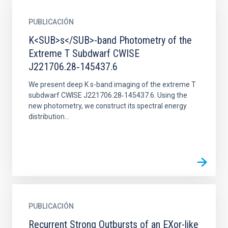
PUBLICACIÓN
K<SUB>s</SUB>-band Photometry of the
Extreme T Subdwarf CWISE
J221706.28‑145437.6
We present deep K s-band imaging of the extreme T
subdwarf CWISE J221706.28‑145437.6. Using the
new photometry, we construct its spectral energy
distribution...
PUBLICACIÓN
Recurrent Strong Outbursts of an EXor-like