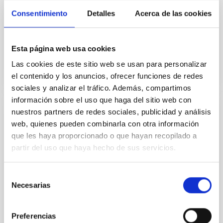
dropout sources identified as 16 < z < 25 galaxy
Consentimiento
Detalles
Acerca de las cookies
candidates using the deepest JWST/NIRCam data to
date (5σ...
Esta página web usa cookies
Las cookies de este sitio web se usan para personalizar
el contenido y los anuncios, ofrecer funciones de redes
sociales y analizar el tráfico. Además, compartimos
información sobre el uso que haga del sitio web con
nuestros partners de redes sociales, publicidad y análisis
PUBLICACIÓN
web, quienes pueden combinarla con otra información
Validation of TESS Planet Candidates with
que les haya proporcionado o que hayan recopilado a
Multicolor Transit Photometry and
partir del uso que haya hecho de sus servicios.
TRICERATOPS+
Selección
We present an upgraded version of TRICERATOPS, a
Necesarias
de
software package designed to calculate false
positive probabilities for planet candidates identified
consentimiento
by the...
Preferencias