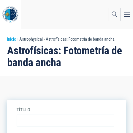
Pasar
al
contenido
principal
Sobrescribir
Inicio
Astrophysical
Astrofísicas: Fotometría de banda ancha
Astrofísicas: Fotometría de
enlaces
banda ancha
de
ayuda
a
la
navegación
TÍTULO