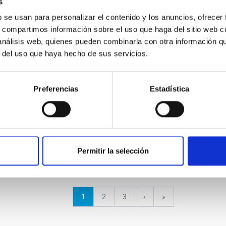
s
Irradiation of the secondary star
b se usan para personalizar el contenido y los anuncios, ofrecer
in X-ray Nova Scorpii 1994 (=GRO
s, compartimos información sobre el uso que haga del sitio web 
J1655-40)
 análisis web, quienes pueden combinarla con otra información q
r del uso que haya hecho de sus servicios.
We have obtained intermediate resolution
optical spectra of the black-hole candidate
Nova Sco 1994 in June 1996, when the source
Preferencias
Estadística
was in an X-ray/optical active...
Permitir la selección
Página
1
Página
2
Página
3
Siguiente
›
última
»
actual
página
página