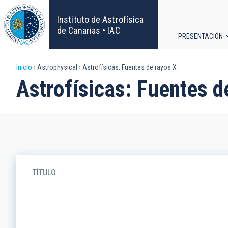
Pasar
al
Instituto de Astrofísica
contenido
de Canarias • IAC
PRESENTACIÓN
principal
Navega
Sobrescribir
Inicio
Astrophysical
Astrofísicas: Fuentes de rayos X
principa
Astrofísicas: Fuentes d
enlaces
de
ayuda
a
TÍTULO
la
navegación