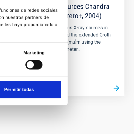
Luminous X-ray sources Chandra
 funciones de redes sociales
fluxes (Alonso-Herrero+, 2004)
con nuestros partners de
ue les haya proporcionado o
We investigate the luminous X-ray sources in
the Lockman Hole (LH) and the extended Groth
strip (EGS) detected at 24{mu}m using the
Multiband Imaging Photometer...
Marketing
Permitir todas