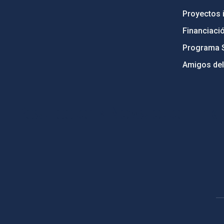
Proyectos i
Financiaci
Programa 
Amigos del
PostFooter > Newsletter link