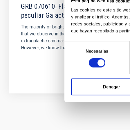
Esta página web usa cookie
GRB 070610: Flares from a
Las cookies de este sitio we
peculiar Galactic source
y analizar el tráfico. Ademá
redes sociales, publicidad y
The majority of bright gamma-ray transients
que hayan recopilado a parti
that we observe in the sky, are produced by
extragalactic gamma-ray bursts (GRBs).
Selección
However, we know that there are...
Necesarias
de
consentimiento
Denegar
Paginación