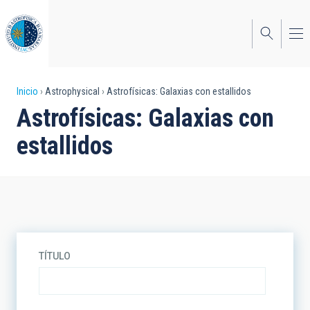
Pasar
al
contenido
principal
Sobrescribir
Inicio
Astrophysical
Astrofísicas: Galaxias con estallidos
Astrofísicas: Galaxias con
enlaces
estallidos
de
ayuda
a
la
navegación
TÍTULO