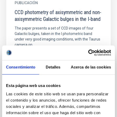
PUBLICACIÓN
CCD photometry of axisymmetric and non-
axisymmetric Galactic bulges in the I-band
The paper presents a set of CCD images of four
Galactic bulges, taken in the I photometric band
under very good imaging conditions, with the Taurus
camera on...
Consentimiento
Detalles
Acerca de las cookies
Esta página web usa cookies
PUBLICACIÓN
Las cookies de este sitio web se usan para personalizar
CEERS Key Paper. IV. A Triality in the
el contenido y los anuncios, ofrecer funciones de redes
Nature of HST-dark Galaxies
sociales y analizar el tráfico. Además, compartimos
información sobre el uso que haga del sitio web con
The new capabilities that JWST offers in the near-