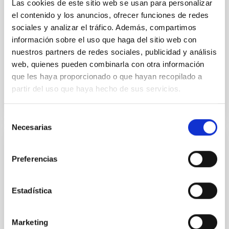
Las cookies de este sitio web se usan para personalizar
yields P rot = 5.762 ± 0.051 hr and a peak-to-peak
el contenido y los anuncios, ofrecer funciones de redes
sociales y analizar el tráfico. Además, compartimos
Alarcon, Miguel R. et al.
información sobre el uso que haga del sitio web con
Fecha de publicación:
5
2026
nuestros partners de redes sociales, publicidad y análisis
web, quienes pueden combinarla con otra información
que les haya proporcionado o que hayan recopilado a
BIBCODE
2026RNAAS..10..143A
partir del uso que haya hecho de sus servicios.
NÚMERO DE CITAS
0
Selección
Necesarias
de
consentimiento
SIN ÁRBITRO
Preferencias
The impact of Active Galactic Nuclei on
Habitable Worlds
Estadística
While the influence of supermassive black hole
(SMBH) activity on habitability has garnered
attention, the specific effects of active galactic nuclei
Marketing
(AGN) winds, particularly ultrafast outflows (UFOs),