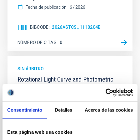
Fecha de publicación:
6
2026
BIBCODE
2026ASTCS..1110204B
NÚMERO DE CITAS
0
SIN ÁRBITRO
Rotational Light Curve and Photometric
Baseline of (15094) Polymele in Support
of the Lucy Mutual Event Campaign
We report a rotational light curve and Fourier baseline
Consentimiento
Detalles
Acerca de las cookies
model for the Jupiter Trojan (15094) Polymele, a
primary target of the NASA Lucy mission, obtained
on 2026 May 19─20 and May 21─22 UT with the
Esta página web usa cookies
Two-meter Twin Telescope (TTT). Phase-Dispersion
Minimization over the combined two-night dataset