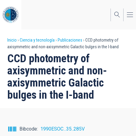
Pasar
al
contenido
principal
Sobrescribir
Inicio
Ciencia y tecnología
Publicaciones
CCD photometry of
axisymmetric and non-axisymmetric Galactic bulges in the I-band
enlaces
CCD photometry of
de
axisymmetric and non-
ayuda
axisymmetric Galactic
a
bulges in the I-band
la
navegación
Bibcode
1990ESOC...35..285V