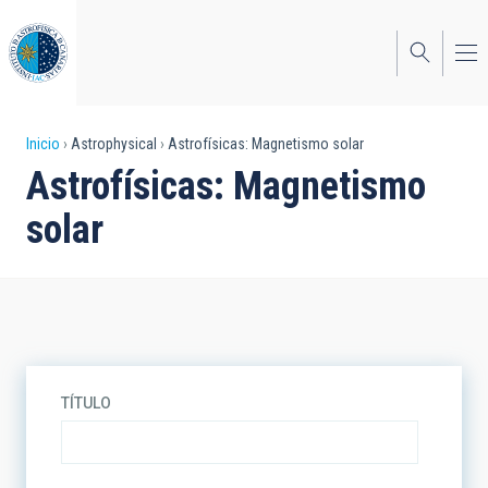
Pasar
al
contenido
principal
Sobrescribir
Inicio
Astrophysical
Astrofísicas: Magnetismo solar
Astrofísicas: Magnetismo
enlaces
solar
de
ayuda
a
la
navegación
TÍTULO