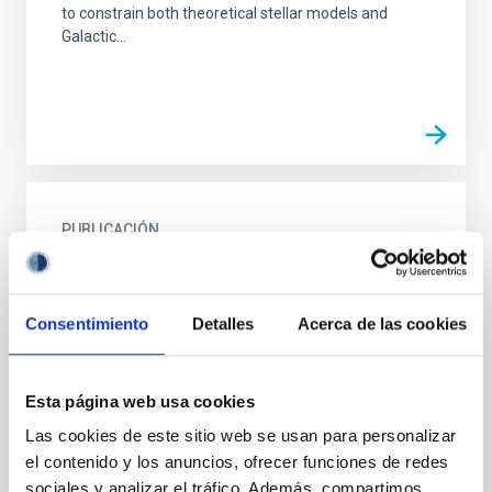
to constrain both theoretical stellar models and
Galactic...
PUBLICACIÓN
Revisiting the Red Giant Branch Hosts KOI-
3886 and ι Draconis. Detailed
Asteroseismic Modeling and Consolidated
Consentimiento
Detalles
Acerca de las cookies
Stellar Parameters
Asteroseismology is playing an increasingly
Esta página web usa cookies
important role in the characterization of red giant
Las cookies de este sitio web se usan para personalizar
host stars and their planetary systems. Here, we
el contenido y los anuncios, ofrecer funciones de redes
conduct...
sociales y analizar el tráfico. Además, compartimos