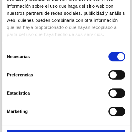
información sobre el uso que haga del sitio web con
nuestros partners de redes sociales, publicidad y análisis
web, quienes pueden combinarla con otra información
que les haya proporcionado o que hayan recopilado a
partir del uso que haya hecho de sus servicios.
PUBLICACIÓN
Selección
Rotation of Solar Analogs Crossmatching
Necesarias
de
Kepler and Gaia DR2
consentimiento
A major obstacle to interpreting the rotation period
Preferencias
distribution for main-sequence stars from Kepler
mission data has been the lack of a precise
evolutionary...
Estadística
Marketing