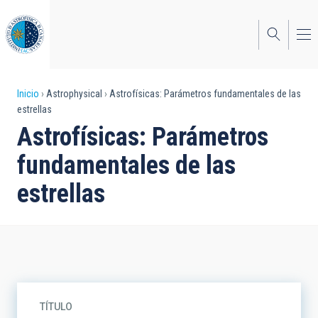
Pasar
al
contenido
principal
Sobrescribir
Inicio
Astrophysical
Astrofísicas: Parámetros fundamentales de las
estrellas
enlaces
Astrofísicas: Parámetros
de
fundamentales de las
ayuda
estrellas
a
la
navegación
TÍTULO