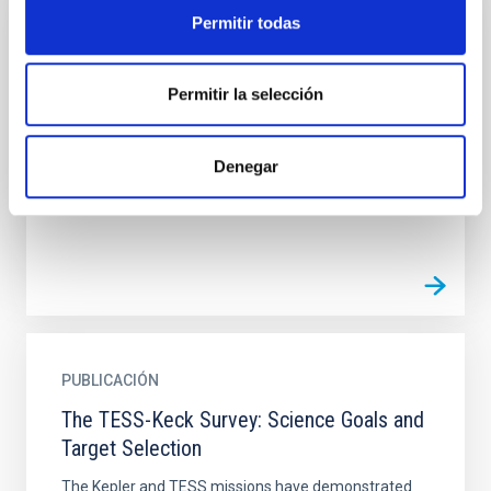
Permitir todas
PUBLICACIÓN
The Multiplanet System TOI-421
Permitir la selección
We report the discovery of a warm Neptune and a hot
sub-Neptune transiting TOI-421 (BD-14 1137, TIC
94986319), a bright (V = 9.9) G9 dwarf star in a
Denegar
visual...
PUBLICACIÓN
The TESS-Keck Survey: Science Goals and
Target Selection
The Kepler and TESS missions have demonstrated