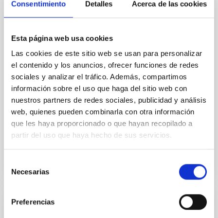
Consentimiento
Detalles
Acerca de las cookies
In a magnetically dominated model of star formation,
we expect to see alignments between the magnetic
field orientation of star-forming dense cores and the
Esta página web usa cookies
cloud-scale magnetic field. A. Pandhi et al. showed
Las cookies de este sitio web se usan para personalizar
instead, however, that the orientation of cores and
el contenido y los anuncios, ofrecer funciones de redes
their angular momentum vectors appear random
with respect to the larger-scale magnetic
sociales y analizar el tráfico. Además, compartimos
información sobre el uso que haga del sitio web con
Yin, Sean et al.
nuestros partners de redes sociales, publicidad y análisis
Fecha de publicación:
5
2026
web, quienes pueden combinarla con otra información
que les haya proporcionado o que hayan recopilado a
partir del uso que haya hecho de sus servicios.
BIBCODE
2026APJ..1003...83Y
Selección
NÚMERO DE CITAS
0
Necesarias
de
consentimiento
Preferencias
CON ÁRBITRO