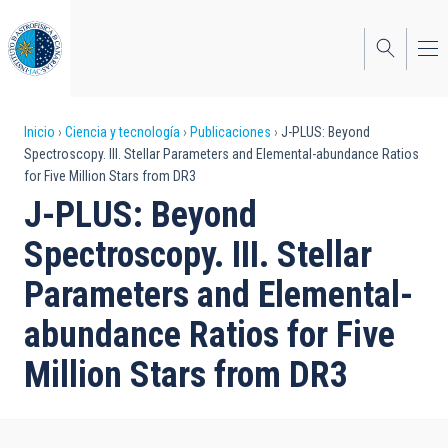
Pasar
al
contenido
principal
Sobrescribir
Inicio
Ciencia y tecnología
Publicaciones
J-PLUS: Beyond
Spectroscopy. III. Stellar Parameters and Elemental-abundance Ratios
enlaces
for Five Million Stars from DR3
de
J-PLUS: Beyond
ayuda
Spectroscopy. III. Stellar
a
Parameters and Elemental-
la
abundance Ratios for Five
navegación
Million Stars from DR3