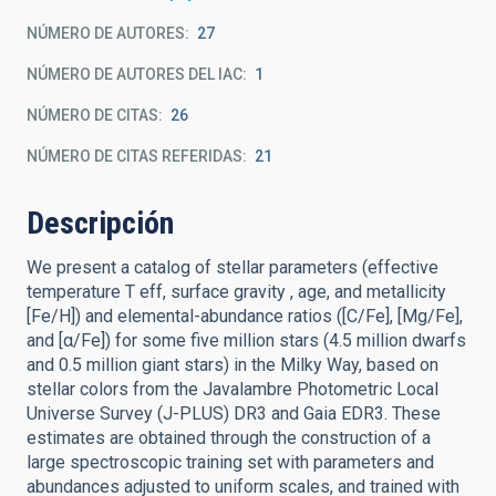
NÚMERO DE AUTORES
27
NÚMERO DE AUTORES DEL IAC
1
NÚMERO DE CITAS
26
NÚMERO DE CITAS REFERIDAS
21
Descripción
We present a catalog of stellar parameters (effective
temperature T eff, surface gravity , age, and metallicity
[Fe/H]) and elemental-abundance ratios ([C/Fe], [Mg/Fe],
and [α/Fe]) for some five million stars (4.5 million dwarfs
and 0.5 million giant stars) in the Milky Way, based on
stellar colors from the Javalambre Photometric Local
Universe Survey (J-PLUS) DR3 and Gaia EDR3. These
estimates are obtained through the construction of a
large spectroscopic training set with parameters and
abundances adjusted to uniform scales, and trained with