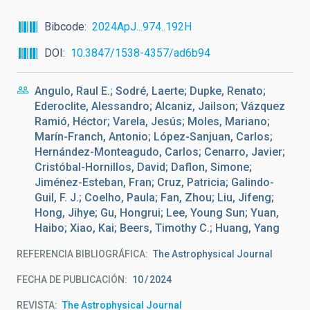
Bibcode
2024ApJ...974..192H
DOI
10.3847/1538-4357/ad6b94
Angulo, Raul E.; Sodré, Laerte; Dupke, Renato;
Ederoclite, Alessandro; Alcaniz, Jailson; Vázquez
Ramió, Héctor; Varela, Jesús; Moles, Mariano;
Marín-Franch, Antonio; López-Sanjuan, Carlos;
Hernández-Monteagudo, Carlos; Cenarro, Javier;
Cristóbal-Hornillos, David; Daflon, Simone;
Jiménez-Esteban, Fran; Cruz, Patricia; Galindo-
Guil, F. J.; Coelho, Paula; Fan, Zhou; Liu, Jifeng;
Hong, Jihye; Gu, Hongrui; Lee, Young Sun; Yuan,
Haibo; Xiao, Kai; Beers, Timothy C.; Huang, Yang
REFERENCIA BIBLIOGRÁFICA
The Astrophysical Journal
FECHA DE PUBLICACIÓN:
10
2024
REVISTA
The Astrophysical Journal