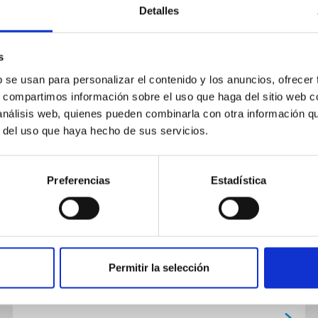
Detalles
s
b se usan para personalizar el contenido y los anuncios, ofrecer
s, compartimos información sobre el uso que haga del sitio web 
PUBLICACIÓN
 análisis web, quienes pueden combinarla con otra información q
Interstellar and intergalactic gas
r del uso que haya hecho de sus servicios.
in the direction of SN 1993J in
M81
Preferencias
Estadística
During the first few nights following its
discovery, we observed the interstellar Ca II
and Na I lines towards supernova 1993J at high
spectral resolution (full...
Permitir la selección