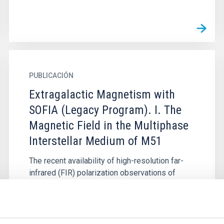
PUBLICACIÓN
Extragalactic Magnetism with
SOFIA (Legacy Program). I. The
Magnetic Field in the Multiphase
Interstellar Medium of M51
The recent availability of high-resolution far-
infrared (FIR) polarization observations of
galaxies using HAWC+/SOFIA has facilitated
studies of extragalactic...