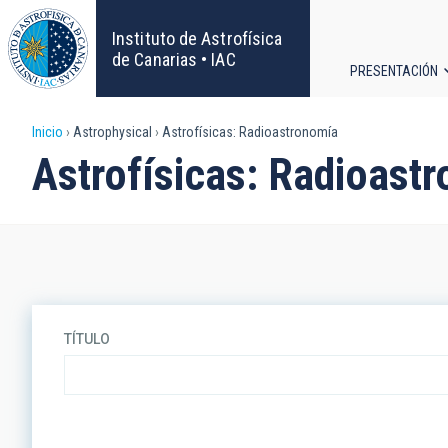
Pasar
al
Instituto de Astrofísica
contenido
de Canarias • IAC
PRESENTACIÓN
principal
Navega
Sobrescribir
Inicio
Astrophysical
Astrofísicas: Radioastronomía
principa
Astrofísicas: Radioast
enlaces
de
ayuda
a
TÍTULO
la
navegación