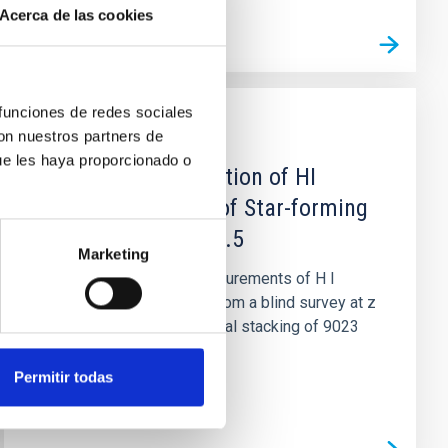
Acerca de las cookies
 funciones de redes sociales
con nuestros partners de
PUBLICACIÓN
ue les haya proporcionado o
MIGHTEE-HI: Evolution of HI
Scaling Relations of Star-forming
Galaxies at z &lt; 0.5
Marketing
We present the first measurements of H I
galaxy scaling relations from a blind survey at z
> 0.15. We perform spectral stacking of 9023
spectra of star-forming...
Permitir todas