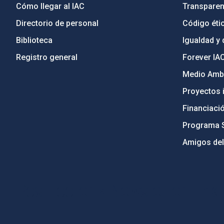
Cómo llegar al IAC
Transparen
Directorio de personal
Código étic
Biblioteca
Igualdad y 
Registro general
Forever IA
Medio Ambi
Proyectos i
Financiaci
Programa 
Amigos del
PostFooter > Newsletter link