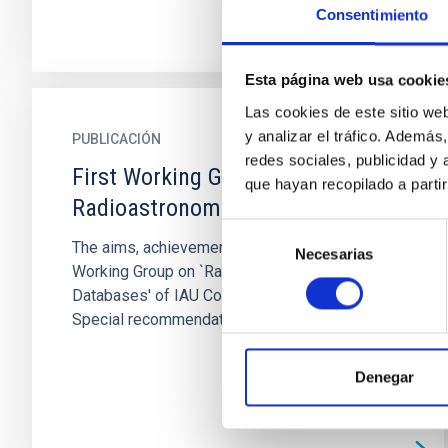
Consentimiento
Esta página web usa cookie
Las cookies de este sitio we
y analizar el tráfico. Ademá
PUBLICACIÓN
redes sociales, publicidad y
First Working Group Meeting on
que hayan recopilado a parti
Radioastronomical Databases
Selección
The aims, achievements and plans of the
Necesarias
de
Working Group on `Radioastronomical
consentimiento
Databases' of IAU Commission 40 are outlined.
Special recommendations emerged from...
Denegar