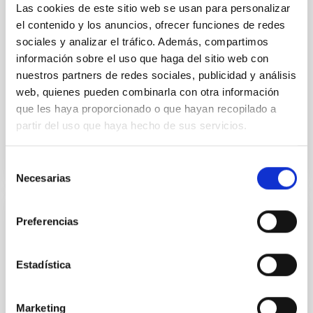
studies have revealed that the cores of these
Las cookies de este sitio web se usan para personalizar
galaxies are redder than their outskirts. However,
el contenido y los anuncios, ofrecer funciones de redes
spectroscopy is needed to break the age-metallicity
sociales y analizar el tráfico. Además, compartimos
información sobre el uso que haga del sitio web con
Cheng, Chloe M. et al.
nuestros partners de redes sociales, publicidad y análisis
Fecha de publicación:
6
2026
web, quienes pueden combinarla con otra información
que les haya proporcionado o que hayan recopilado a
partir del uso que haya hecho de sus servicios.
BIBCODE
2026A&A...710A.158C
Selección
NÚMERO DE CITAS
7
Necesarias
de
consentimiento
Preferencias
CON ÁRBITRO
An adolescent and near-resonant planetary
system near the end of photoevaporation
Estadística
Young exoplanets provide vital insights into the early
dynamical and atmospheric evolution of planetary
Marketing