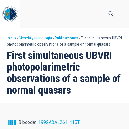
Pasar
al
contenido
principal
Sobrescribir
Inicio
Ciencia y tecnología
Publicaciones
First simultaneous UBVRI
photopolarimetric observations of a sample of normal quasars
enlaces
First simultaneous UBVRI
de
photopolarimetric
ayuda
observations of a sample of
a
normal quasars
la
navegación
Bibcode
1992A&A...261..415T