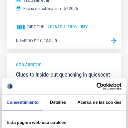
Yin, Sean et al.
Fecha de publicación:
5
2026
BIBCODE
2026APJ..1003...83Y
NÚMERO DE CITAS
0
CON ÁRBITRO
Clues to inside-out quenching in quiescent
galaxies at 1.2 ≲ z ≲ 2.2: Age, Fe-, and
Mg-abundance gradients from JWST-
SUSPENSE
Consentimiento
Detalles
Acerca de las cookies
Spatially resolved stellar populations of massive
quiescent galaxies at cosmic noon provide powerful
insights into star-formation quenching and stellar
Esta página web usa cookies
mass assembly mechanisms. Previous photometric