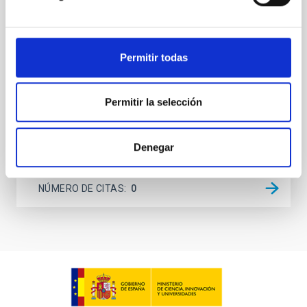
systems. Many multi-planet systems younger than
100 Myr exhibit mean-motion resonances, probably
established through convergent disk migration. Over
time, however, these resonant chains are often
Permitir todas
disrupted, mirroring the Nice model proposed for
Wang, Mu-Tian et al.
Permitir la selección
Fecha de publicación:
6
2026
Denegar
BIBCODE
2026NATAS..10..818W
NÚMERO DE CITAS
0