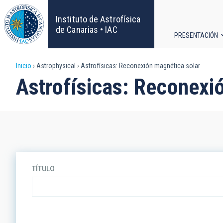
Pasar
al
Instituto de Astrofísica
contenido
de Canarias • IAC
PRESENTACIÓN
principal
Navega
Sobrescribir
Inicio
Astrophysical
Astrofísicas: Reconexión magnética solar
principa
Astrofísicas: Reconexi
enlaces
de
ayuda
a
TÍTULO
la
navegación