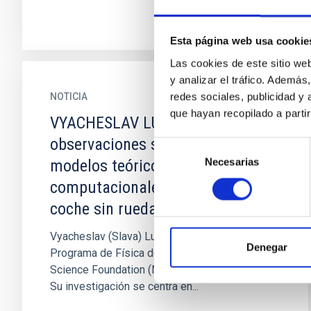
Esta página web usa cookie
Las cookies de este sitio we
y analizar el tráfico. Ademá
redes sociales, publicidad y
NOTICIA
que hayan recopilado a parti
VYACHESLAV LUKIN: “Las
observaciones solares sin
Selección
Necesarias
de
modelos teóricos y
consentimiento
computacionales son como un
coche sin ruedas"
Vyacheslav (Slava) Lukin es director del
Denegar
Programa de Física del Plasma de la National
Science Foundation (NSF) en Estados Unidos.
Su investigación se centra en...