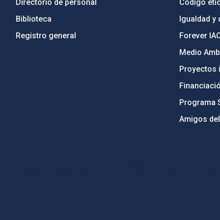
Directorio de personal
Código étic
Biblioteca
Igualdad y 
Registro general
Forever IA
Medio Ambi
Proyectos i
Financiaci
Programa 
Amigos del
PostFooter > Newsletter link