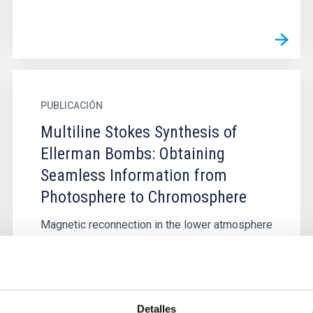
PUBLICACIÓN
Multiline Stokes Synthesis of
Ellerman Bombs: Obtaining
Seamless Information from
Photosphere to Chromosphere
Magnetic reconnection in the lower atmosphere
is a critical process in determining the
chromospheric dynamics, such as Ellerman
bombs and UV bursts. Because the...
Detalles