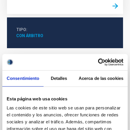
TIPO
CON ÁRBITRO
Física Solar (FS)
Instrumentos solares
Campos magnéticos solares
Cromosfera solar
Plages
Reconexión magnética solar
Consentimiento
Detalles
Acerca de las cookies
Esta página web usa cookies
Te puede interesar
Las cookies de este sitio web se usan para personalizar
el contenido y los anuncios, ofrecer funciones de redes
sociales y analizar el tráfico. Además, compartimos
CON ÁRBITRO
información sobre el uso que haga del sitio web con