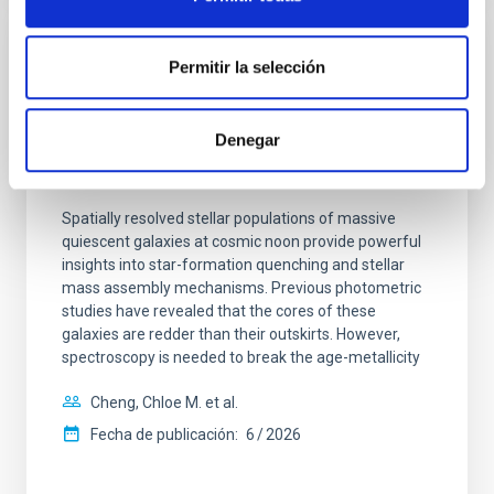
CON ÁRBITRO
Permitir la selección
Clues to inside-out quenching in quiescent
galaxies at 1.2 ≲ z ≲ 2.2: Age, Fe-, and
Denegar
Mg-abundance gradients from JWST-
SUSPENSE
Spatially resolved stellar populations of massive
quiescent galaxies at cosmic noon provide powerful
insights into star-formation quenching and stellar
mass assembly mechanisms. Previous photometric
studies have revealed that the cores of these
galaxies are redder than their outskirts. However,
spectroscopy is needed to break the age-metallicity
Cheng, Chloe M. et al.
Fecha de publicación:
6
2026