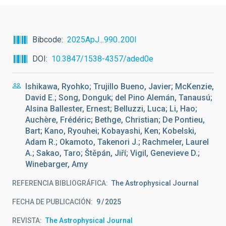
Bibcode
2025ApJ...990..200I
DOI
10.3847/1538-4357/aded0e
Ishikawa, Ryohko; Trujillo Bueno, Javier; McKenzie,
David E.; Song, Donguk; del Pino Alemán, Tanausú;
Alsina Ballester, Ernest; Belluzzi, Luca; Li, Hao;
Auchère, Frédéric; Bethge, Christian; De Pontieu,
Bart; Kano, Ryouhei; Kobayashi, Ken; Kobelski,
Adam R.; Okamoto, Takenori J.; Rachmeler, Laurel
A.; Sakao, Taro; Štěpán, Jiří; Vigil, Genevieve D.;
Winebarger, Amy
REFERENCIA BIBLIOGRÁFICA
The Astrophysical Journal
FECHA DE PUBLICACIÓN:
9
2025
REVISTA
The Astrophysical Journal