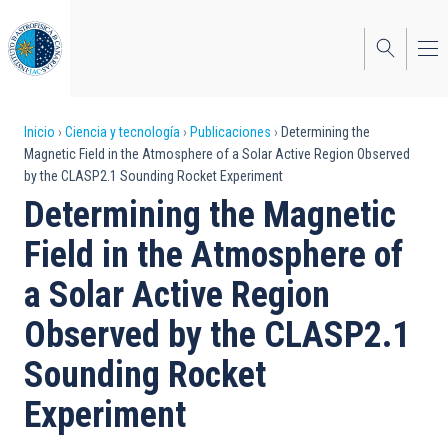
Pasar
al
contenido
principal
Sobrescribir
Inicio
Ciencia y tecnología
Publicaciones
Determining the
Magnetic Field in the Atmosphere of a Solar Active Region Observed
enlaces
by the CLASP2.1 Sounding Rocket Experiment
de
Determining the Magnetic
ayuda
Field in the Atmosphere of
a
a Solar Active Region
la
Observed by the CLASP2.1
navegación
Sounding Rocket
Experiment