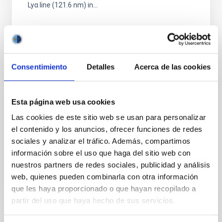
Lyα line (121.6 nm) in...
Consentimiento
Detalles
Acerca de las cookies
PUBLICACIÓN
Esta página web usa cookies
On the Origin of Coronal Picoflare Jets
Las cookies de este sitio web se usan para personalizar
Small-scale jet-like eruptions, such as picoflare jets
el contenido y los anuncios, ofrecer funciones de redes
and jetlets, are recognized as potential contributors
sociales y analizar el tráfico. Además, compartimos
to coronal heating and solar wind acceleration, yet...
información sobre el uso que haga del sitio web con
nuestros partners de redes sociales, publicidad y análisis
web, quienes pueden combinarla con otra información
que les haya proporcionado o que hayan recopilado a
partir del uso que haya hecho de sus servicios.