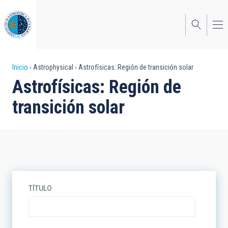
Pasar
al
contenido
principal
Sobrescribir
Inicio
Astrophysical
Astrofísicas: Región de transición solar
Astrofísicas: Región de
enlaces
transición solar
de
ayuda
a
la
navegación
TÍTULO