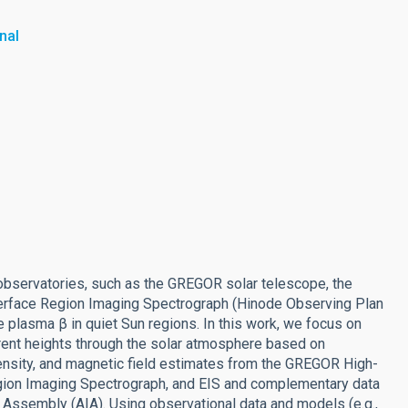
nal
observatories, such as the GREGOR solar telescope, the
nterface Region Imaging Spectrograph (Hinode Observing Plan
plasma β in quiet Sun regions. In this work, we focus on
erent heights through the solar atmosphere based on
ensity, and magnetic field estimates from the GREGOR High-
Region Imaging Spectrograph, and EIS and complementary data
ssembly (AIA). Using observational data and models (e.g.,