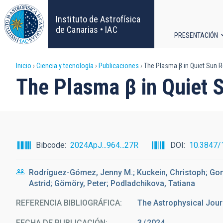
Pasar
al
Instituto de Astrofísica
contenido
de Canarias • IAC
PRESENTACIÓN
principal
Navega
Sobrescribir
Inicio
Ciencia y tecnología
Publicaciones
The Plasma β in Quiet Sun R
principa
The Plasma β in Quiet 
enlaces
de
ayuda
Bibcode
2024ApJ...964...27R
DOI
10.3847/
a
Rodríguez-Gómez, Jenny M.; Kuckein, Christoph; Gonz
la
Astrid; Gömöry, Peter; Podladchikova, Tatiana
navegación
REFERENCIA BIBLIOGRÁFICA
The Astrophysical Jour
FECHA DE PUBLICACIÓN:
3
2024