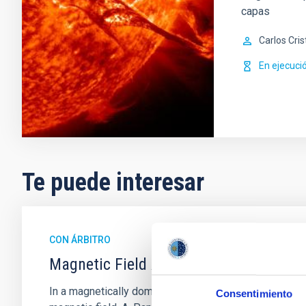
capas
Carlos Cris
En ejecuci
Te puede interesar
CON ÁRBITRO
Magnetic Field Alignment with Dense C
In a magnetically dominated model of star formation,
Consentimiento