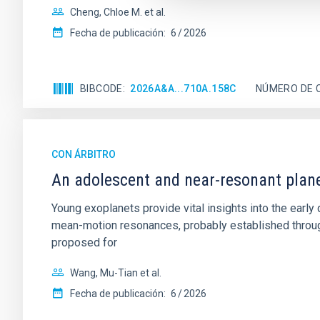
Cheng, Chloe M. et al.
Fecha de publicación:
6
2026
BIBCODE
2026A&A...710A.158C
NÚMERO DE 
CON ÁRBITRO
An adolescent and near-resonant plan
Young exoplanets provide vital insights into the ear
mean-motion resonances, probably established through
proposed for
Wang, Mu-Tian et al.
Fecha de publicación:
6
2026