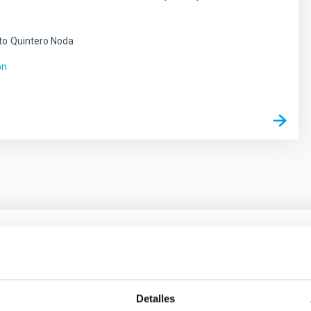
to
Quintero Noda
ón
ores in the Transition between Cloud and Cor
 we expect to see alignments between the magnetic field orienta
Detalles