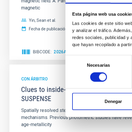
magnetic field. A. Pandhi et al. showed instead, howe
magnetic
Esta página web usa cookie
Yin, Sean et al.
Las cookies de este sitio we
Fecha de publicación:
5
2026
y analizar el tráfico. Ademá
redes sociales, publicidad y
que hayan recopilado a parti
BIBCODE
2026APJ..1003...83Y
NÚMERO DE C
Selección
Necesarias
de
consentimiento
CON ÁRBITRO
Clues to inside-out quenching in quie
SUSPENSE
Denegar
Spatially resolved stellar populations of massive qu
mechanisms. Previous photometric studies have reveal
age-metallicity