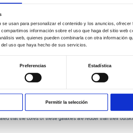
ver, that the orientation of cores and their angular momentum vec
s
b se usan para personalizar el contenido y los anuncios, ofrecer
s, compartimos información sobre el uso que haga del sitio web 
 análisis web, quienes pueden combinarla con otra información q
r del uso que haya hecho de sus servicios.
ITAS
0
Preferencias
Estadística
scent galaxies at 1.2 ≲ z ≲ 2.2: Age, Fe-, an
Permitir la selección
iescent galaxies at cosmic noon provide powerful insights into 
ed that the cores of these galaxies are redder than their outsk