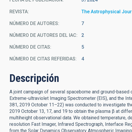
REVISTA
The Astrophysical Jour
NÚMERO DE AUTORES
7
NÚMERO DE AUTORES DEL IAC
2
NÚMERO DE CITAS
5
NÚMERO DE CITAS REFERIDAS
4
Descripción
A joint campaign of several spaceborne and ground-based 
Extreme-ultraviolet Imaging Spectrometer (EIS), and the I
381, 2019 October 11–22) was conducted to investigate the 
2019 October 13, 17, and 19 to obtain the plasma β at diff
multiheight observational data. We obtained temperature, d
resolution Fast Imager, Infrared Spectrograph, Interface 
from the Solar Dynamics Observatory Atmospheric Imaging A