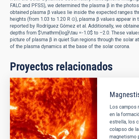
FALC and PFSS), we determined the plasma β in the photosp
obtained plasma β values lie inside the expected ranges th
heights (from 1.03 to 1.20 R ⊙), plasma β values appear in 
reported by Rodríguez Gómez et al. Additionally, we obtaine
depths from $\mathrm{log}\tau =-1.0$ to –2.0. These value
picture of plasma β in quiet Sun regions through the solar a
of the plasma dynamics at the base of the solar corona.
Proyectos relacionados
Magnestis
Los campos m
en la formaci
estrella, los
colapso de la 
magnetismo pu