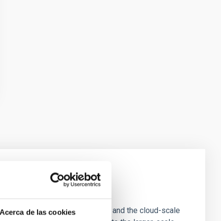
e Scales
tion of star-forming dense cores and the cloud-scale
Acerca de las cookies