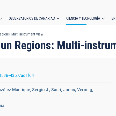
OBSERVATORIOS DE CANARIAS
CIENCIA Y TECNOLOGÍA
EN
ción
egions: Multi-instrument View
l
Sun Regions: Multi-instru
1538-4357/ad1f64
ález Manrique, Sergio J.; Saqri, Jonas; Veronig,
nal