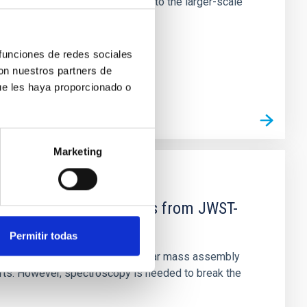
tors appear random with respect to the larger-scale
 funciones de redes sociales
con nuestros partners de
ue les haya proporcionado o
Marketing
d Mg-abundance gradients from JWST-
Permitir todas
star-formation quenching and stellar mass assembly
irts. However, spectroscopy is needed to break the