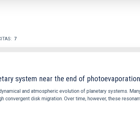
CITAS
7
etary system near the end of photoevaporatio
ly dynamical and atmospheric evolution of planetary systems. Ma
 convergent disk migration. Over time, however, these resonant 