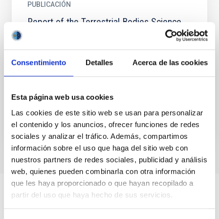
PUBLICACIÓN
Report of the Terrestrial Bodies Science
Working Group. Volume 7: The Galilean
satellites
Consentimiento
Detalles
Acerca de las cookies
The formational and evolutionary history of natural
satellites, their mineralogical composition and other
phenomena of scientific interest are discussed. Key...
Esta página web usa cookies
Las cookies de este sitio web se usan para personalizar
el contenido y los anuncios, ofrecer funciones de redes
sociales y analizar el tráfico. Además, compartimos
información sobre el uso que haga del sitio web con
nuestros partners de redes sociales, publicidad y análisis
web, quienes pueden combinarla con otra información
que les haya proporcionado o que hayan recopilado a
partir del uso que haya hecho de sus servicios.