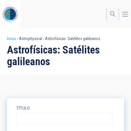
Pasar
al
contenido
principal
Sobrescribir
Inicio
Astrophysical
Astrofísicas: Satélites galileanos
Astrofísicas: Satélites
enlaces
galileanos
de
ayuda
a
la
navegación
TÍTULO