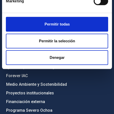
Directorio de personal
Marketing
Biblioteca
Registro general
Permitir todas
INFORMACIÓN INSTITUCIONAL
Permitir la selección
Legislación
Transparencia
Denegar
Código ético y política antifraude
Igualdad y diversidad de género
Forever IAC
Medio Ambiente y Sostenibilidad
Proyectos institucionales
Financiación externa
Programa Severo Ochoa