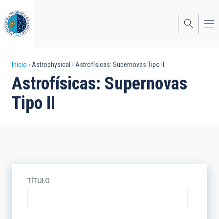
Pasar
al
contenido
principal
Sobrescribir
Inicio
Astrophysical
Astrofísicas: Supernovas Tipo II
Astrofísicas: Supernovas
enlaces
Tipo II
de
ayuda
a
la
navegación
TÍTULO