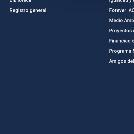
Biblioteca
Igualdad y 
Registro general
Forever IA
Medio Ambi
Proyectos i
Financiaci
Programa 
Amigos del
PostFooter > Newsletter link