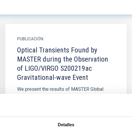
PUBLICACIÓN
Optical Transients Found by
MASTER during the Observation
of LIGO/VIRGO S200219ac
Gravitational-wave Event
We present the results of MASTER Global
Robotic Net optical observations of the region
within the LIGO/Virgo S200219ac error-box,
triggered during the O3 run...
Detalles