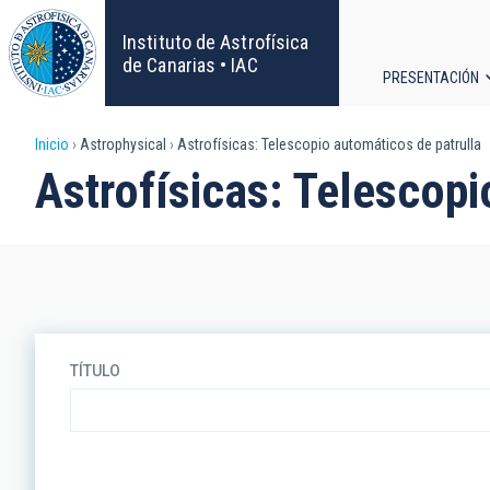
Pasar
al
Instituto de Astrofísica
contenido
de Canarias • IAC
PRESENTACIÓN
principal
Navega
Sobrescribir
Inicio
Astrophysical
Astrofísicas: Telescopio automáticos de patrulla
principa
Astrofísicas: Telescopi
enlaces
de
ayuda
a
TÍTULO
la
navegación