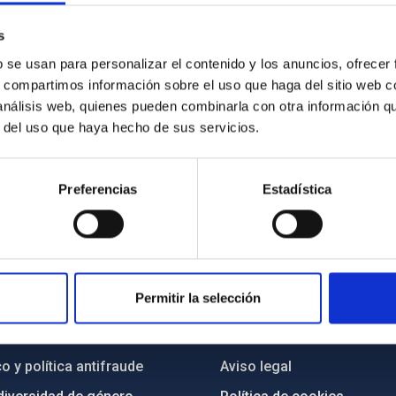
s
b se usan para personalizar el contenido y los anuncios, ofrecer
s, compartimos información sobre el uso que haga del sitio web 
 análisis web, quienes pueden combinarla con otra información q
r del uso que haya hecho de sus servicios.
Preferencias
Estadística
INSTITUCIONAL
PORTAL DEL IAC
Permitir la selección
n
Mapa web
cia
Políticas de privacidad
o y política antifraude
Aviso legal