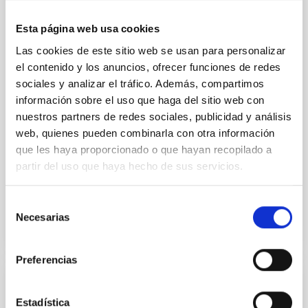
We report a rotational light curve and Fourier baseline
Esta página web usa cookies
model for the Jupiter Trojan (15094) Polymele, a
primary target of the NASA Lucy mission, obtained
Las cookies de este sitio web se usan para personalizar
on 2026 May 19─20 and May 21─22 UT with the
el contenido y los anuncios, ofrecer funciones de redes
Two-meter Twin Telescope (TTT). Phase-Dispersion
sociales y analizar el tráfico. Además, compartimos
Minimization over the combined two-night dataset
información sobre el uso que haga del sitio web con
yields P rot = 5.762 ± 0.051 hr and a peak-to-peak
nuestros partners de redes sociales, publicidad y análisis
web, quienes pueden combinarla con otra información
Alarcon, Miguel R. et al.
que les haya proporcionado o que hayan recopilado a
Fecha de publicación:
5
2026
partir del uso que haya hecho de sus servicios.
BIBCODE
2026RNAAS..10..143A
Selección
Necesarias
de
NÚMERO DE CITAS
0
consentimiento
Preferencias
SIN ÁRBITRO
Estadística