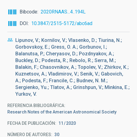
Bibcode
2020RNAAS...4..194L
DOI
10.3847/2515-5172/abc6ad
Lipunov, V.; Kornilov, V.; Vlasenko, D.; Tiurina, N.;
Gorbovskoy, E.; Gress, O. A.; Gorbunov, I.;
Balanutsa, P.; Cheryasov, D.; Pozdnyakov, A.;
Buckley, D.; Podesta, R.; Rebolo, R.; Serra, M.;
Balakin, F.; Chasovnikov, A.; Topolev, V.; Zhirkov, K.;
Kuznetsov, A.; Vladimirov, V.; Senik, V.; Gabovich,
A.; Podesta, F.; Francile, C.; Budnev, N. M.;
Sergienko, Yu.; Tlatov, A.; Grinshpun, V.; Minkina, E.;
Yurkov, V.
REFERENCIA BIBLIOGRÁFICA
Research Notes of the American Astronomical Society
FECHA DE PUBLICACIÓN:
11
2020
NÚMERO DE AUTORES
30