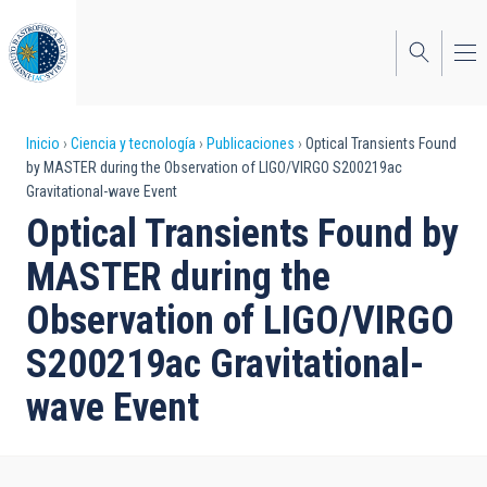
Pasar
al
contenido
principal
Sobrescribir
Inicio
Ciencia y tecnología
Publicaciones
Optical Transients Found
by MASTER during the Observation of LIGO/VIRGO S200219ac
enlaces
Gravitational-wave Event
de
Optical Transients Found by
ayuda
MASTER during the
a
Observation of LIGO/VIRGO
la
S200219ac Gravitational-
navegación
wave Event