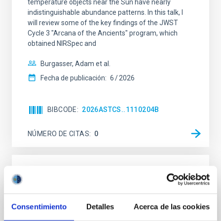
temperature objects near the Sun have nearly
indistinguishable abundance patterns. In this talk, I
will review some of the key findings of the JWST
Cycle 3 "Arcana of the Ancients" program, which
obtained NIRSpec and
Burgasser, Adam et al.
Fecha de publicación:
6
2026
BIBCODE
2026ASTCS..1110204B
NÚMERO DE CITAS
0
SIN ÁRBITRO
Rotational Light Curve and Photometric
Baseline of (15094) Polymele in Support
Consentimiento
Detalles
Acerca de las cookies
of the Lucy Mutual Event Campaign