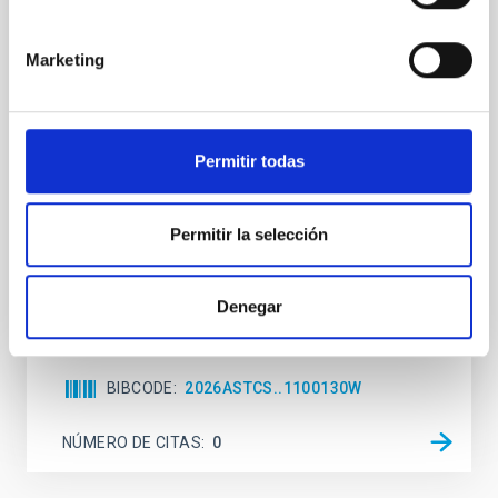
The impact of Active Galactic Nuclei on
Habitable Worlds
Marketing
While the influence of supermassive black hole
(SMBH) activity on habitability has garnered
attention, the specific effects of active galactic nuclei
(AGN) winds, particularly ultrafast outflows (UFOs),
Permitir todas
on planetary atmospheres remain largely
unexplored. This study aims to fill this gap by
investigating the relationship between SMBH mass
Permitir la selección
at the
Waas, Jourdan et al.
Denegar
Fecha de publicación:
6
2026
BIBCODE
2026ASTCS..1100130W
NÚMERO DE CITAS
0